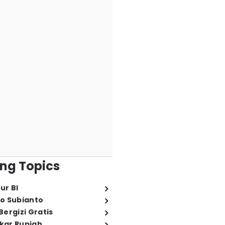
ng Topics
ur BI
o Subianto
ergizi Gratis
ukar Rupiah