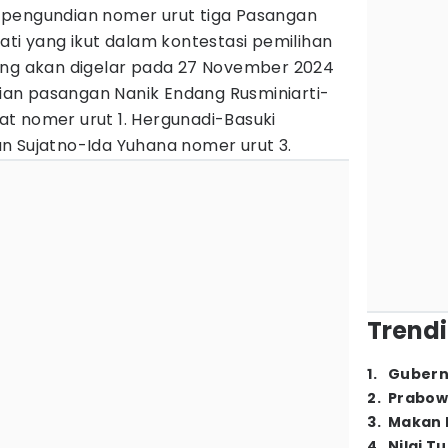
 pengundian nomer urut tiga Pasangan
ati yang ikut dalam kontestasi pemilihan
ang akan digelar pada 27 November 2024
an pasangan Nanik Endang Rusminiarti-
t nomer urut 1. Hergunadi-Basuki
n Sujatno-Ida Yuhana nomer urut 3.
Trendi
1
.
Gubern
2
.
Prabow
3
.
Makan B
4
.
Nilai T