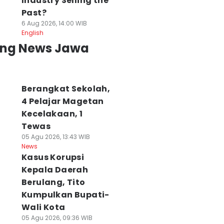
Industry Selling the
ari Keempat
Kasus Korupsi: KBS
BPS Sebut
arhutla Bromo,
Butuh Upgrade,
Pertumbuhan
Past?
elikopter BNPB
Bukan Sekadar
Ekonomi Jatim
6 Aug 2026, 14:00 WIB
urun Tangan
Ganti Bos
Naik, Miskin dan
English
 Agu 2026, 11:42 WIB
06 Agu 2026, 11:41 WIB
Pengangguran
ing News Jawa
ws
News
Turun
06 Agu 2026, 09:47 WI
News
Berangkat Sekolah,
4 Pelajar Magetan
Kecelakaan, 1
Tewas
05 Agu 2026, 13:43 WIB
News
Kasus Korupsi
Kepala Daerah
Berulang, Tito
Kumpulkan Bupati-
Wali Kota
05 Agu 2026, 09:36 WIB