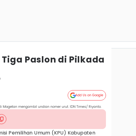
 Tiga Paslon di Pilkada
n
Add Us on Google
ti Magetan mengambil undian nomer urut. IDN Times/ Riyanto.
isi Pemilihan Umum (KPU) Kabupaten