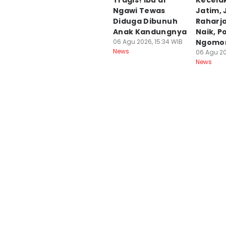
Tragis! Ibu di
Kecela
Ngawi Tewas
Jatim, 
Diduga Dibunuh
Raharja
Anak Kandungnya
Naik, P
06 Agu 2026, 15:34 WIB
Ngomo
News
06 Agu 20
News