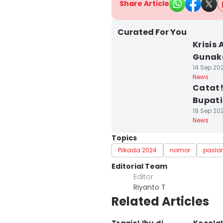
Share Article
Curated For You
Krisis
Gunaka
14 Sep 202
News
Catat! 
Bupati
19 Sep 202
News
Topics
Pilkada 2024
nomor
paslo
Editorial Team
Editor
Riyanto T
Related Articles