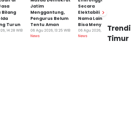
kaan di
Musda Demokrat
Emil Unggul
H
Jasa
Jatim
Secara
K
 Bilang
Menggantung,
Elektabilitas,
H
olda
Pengurus Belum
Nama Lain Masih
T
ng Turun
Tentu Aman
Bisa Menyusul
06
Trend
Ne
26, 14:28 WIB
06 Agu 2026, 13:25 WIB
06 Agu 2026, 13:24 WIB
News
News
Timur