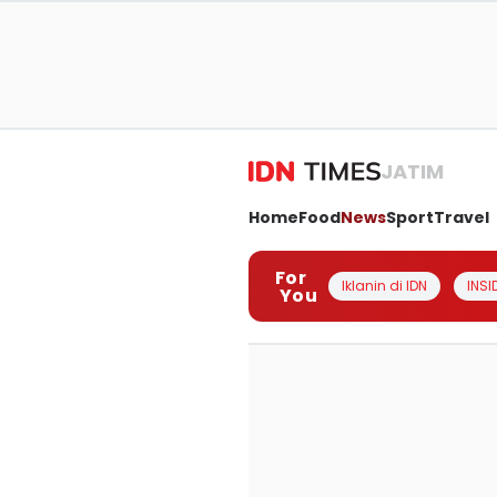
JATIM
Home
Food
News
Sport
Travel
For
Iklanin di IDN
INSI
You