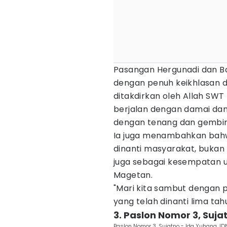
Pasangan Hergunadi dan B
dengan penuh keikhlasan da
ditakdirkan oleh Allah SWT 
berjalan dengan damai da
dengan tenang dan gembira
Ia juga menambahkan bahw
dinanti masyarakat, bukan 
juga sebagai kesempatan u
Magetan.
"Mari kita sambut dengan 
yang telah dinanti lima tah
3. Paslon Nomor 3, Suja
Paslon Nomor 3, Sujatno - Ida Yuhana. ID