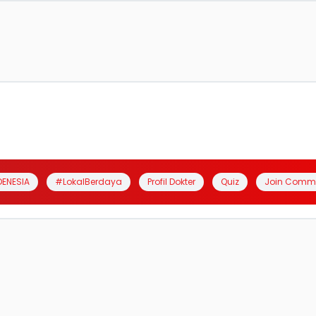
DENESIA
#LokalBerdaya
Profil Dokter
Quiz
Join Comm