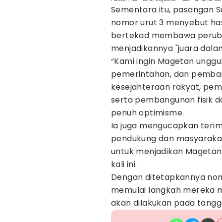
Sementara itu, pasangan 
nomor urut 3 menyebut has
bertekad membawa peruba
menjadikannya "juara dalam 
“Kami ingin Magetan unggul
pemerintahan, dan pemba
kesejahteraan rakyat, pem
serta pembangunan fisik dan
penuh optimisme.
Ia juga mengucapkan terima
pendukung dan masyarakat
untuk menjadikan Magetan 
kali ini.
Dengan ditetapkannya nomo
memulai langkah mereka 
akan dilakukan pada tangg