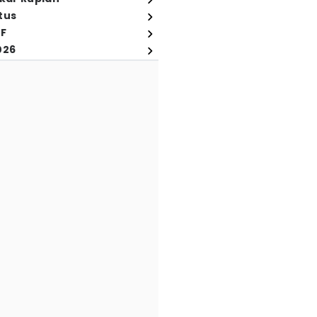
tus
FF
026