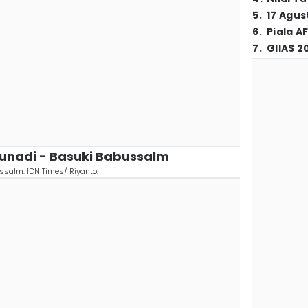
5
.
17 Agus
6
.
Piala A
7
.
GIIAS 2
gunadi - Basuki Babussalm
ssalm. IDN Times/ Riyanto.