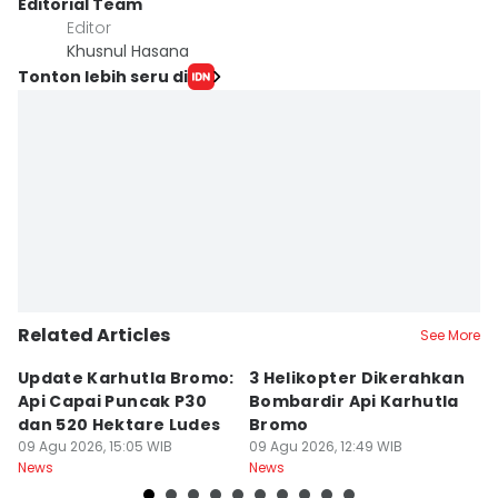
Editorial Team
Editor
Khusnul Hasana
Tonton lebih seru di
Related Articles
See More
Update Karhutla Bromo:
3 Helikopter Dikerahkan
1
Api Capai Puncak P30
Bombardir Api Karhutla
M
dan 520 Hektare Ludes
Bromo
K
09 Agu 2026, 15:05 WIB
09 Agu 2026, 12:49 WIB
D
09
News
News
Ne