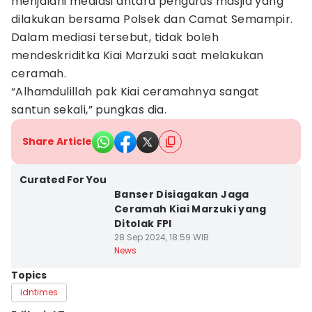
menjalani mediasi antara pengurus masjid yang
dilakukan bersama Polsek dan Camat Semampir.
Dalam mediasi tersebut, tidak boleh
mendeskriditka Kiai Marzuki saat melakukan
ceramah.
“Alhamdulillah pak Kiai ceramahnya sangat
santun sekali,” pungkas dia.
Share Article
Curated For You
Banser Disiagakan Jaga
Ceramah Kiai Marzuki yang
Ditolak FPI
28 Sep 2024, 18:59 WIB
News
Topics
idntimes