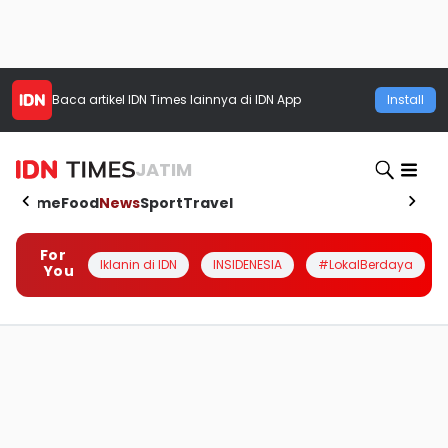
Baca artikel
IDN Times
lainnya di IDN App
Install
JATIM
Home
Food
News
Sport
Travel
For
Iklanin di IDN
INSIDENESIA
#LokalBerdaya
You