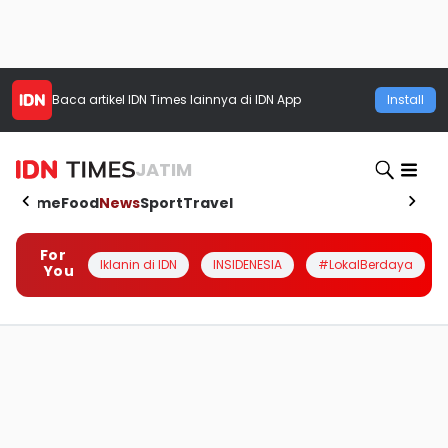
Baca artikel
IDN Times
lainnya di IDN App
Install
JATIM
Home
Food
News
Sport
Travel
For
Iklanin di IDN
INSIDENESIA
#LokalBerdaya
You