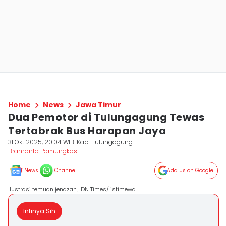
Home
News
Jawa Timur
Dua Pemotor di Tulungagung Tewas
Tertabrak Bus Harapan Jaya
31 Okt 2025, 20:04 WIB
Kab. Tulungagung
Bramanta Pamungkas
News
Channel
Add Us on Google
Ilustrasi temuan jenazah, IDN Times/ istimewa
Intinya Sih