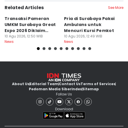
Related Articles
See More
Transaksi Pameran
Pria di Surabaya Pakai
K
UMKM Surabaya Great
Ambulans untuk
55
Expo 2026 Diklaim
Mencuri Kursi Pemkot
M
Mencapai Rp7 M
10 Agu 2026, 12:50 WIB
10 Agu 2026, 12:49 WIB
P
10
News
News
Ne
About Us
Editorial Team
Contact Us
Terms of Services
Pedoman Media Siber
Index
Sitemap
Follow Us
Download