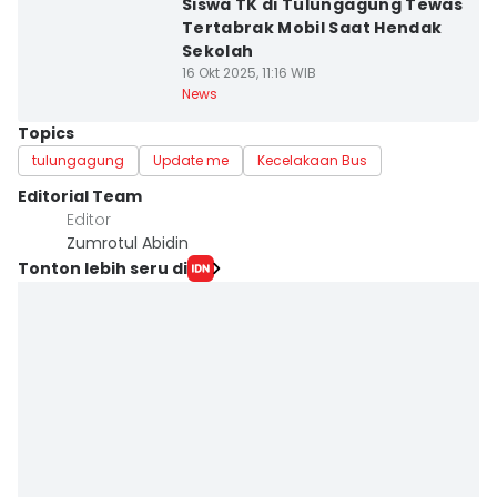
Siswa TK di Tulungagung Tewas
Tertabrak Mobil Saat Hendak
Sekolah
16 Okt 2025, 11:16 WIB
News
Topics
tulungagung
Update me
Kecelakaan Bus
Editorial Team
Editor
Zumrotul Abidin
Tonton lebih seru di