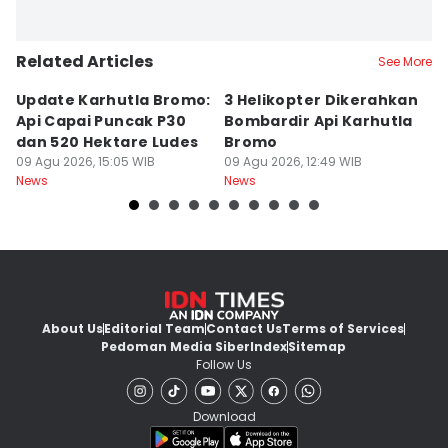
Related Articles
See More
Update Karhutla Bromo:
3 Helikopter Dikerahkan
1
Api Capai Puncak P30
Bombardir Api Karhutla
M
dan 520 Hektare Ludes
Bromo
K
09 Agu 2026, 15:05 WIB
09 Agu 2026, 12:49 WIB
D
09
News
News
Ne
About Us
Editorial Team
Contact Us
Terms of Services
Pedoman Media Siber
Index
Sitemap
Follow Us
Download