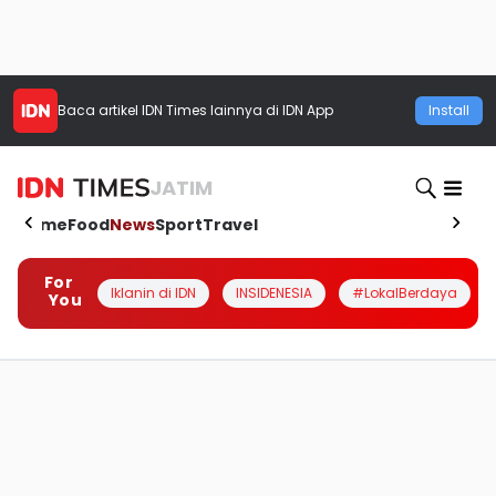
Baca artikel
IDN Times
lainnya di IDN App
Install
JATIM
Home
Food
News
Sport
Travel
For
Iklanin di IDN
INSIDENESIA
#LokalBerdaya
You