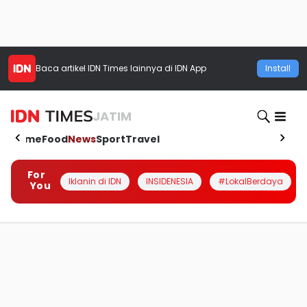
Baca artikel
IDN Times
lainnya di IDN App
Install
JATIM
Home
Food
News
Sport
Travel
For
Iklanin di IDN
INSIDENESIA
#LokalBerdaya
You