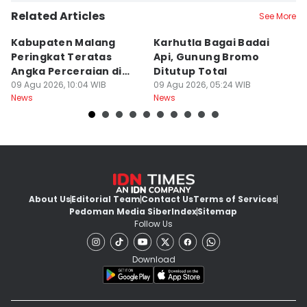
Related Articles
See More
Kabupaten Malang
Karhutla Bagai Badai
B
Peringkat Teratas
Api, Gunung Bromo
L
Angka Perceraian di
Ditutup Total
B
Jatim
09 Agu 2026, 10:04 WIB
09 Agu 2026, 05:24 WIB
Se
08
News
News
Ne
About Us
Editorial Team
Contact Us
Terms of Services
Pedoman Media Siber
Index
Sitemap
Follow Us
Download