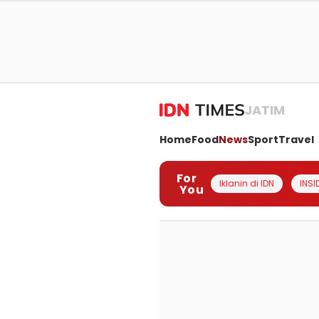
JATIM
Home
Food
News
Sport
Travel
For
Iklanin di IDN
INSI
You