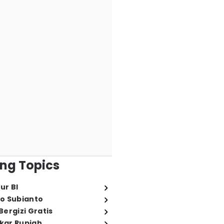
ng Topics
ur BI
o Subianto
ergizi Gratis
ukar Rupiah