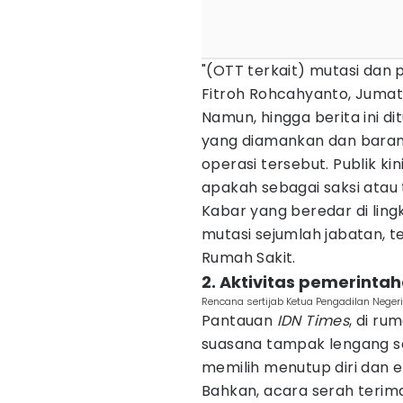
"(OTT terkait) mutasi dan 
Fitroh Rohcahyanto, Jumat 
Namun, hingga berita ini d
yang diamankan dan barang
operasi tersebut. Publik kin
apakah sebagai saksi atau
Kabar yang beredar di li
mutasi sejumlah jabatan, 
Rumah Sakit.
2. Aktivitas pemerint
Rencana sertijab Ketua Pengadilan Negeri
Pantauan
IDN Times
, di r
suasana tampak lengang se
memilih menutup diri dan
Bahkan, acara serah terim