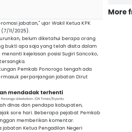
More 
promosi jabatan," ujar Wakil Ketua KPK
(7/11/2025).
iturunkan, belum diketahui berapa orang
 bukti apa saja yang telah disita dalam
i menanti kejelasan posisi Sugiri Sancoko,
 tersangka.
ngkungan Pemkab Ponorogo tengah ada
termasuk perpanjangan jabatan Dirut
ahan mendadak terhenti
 Ponorogo dibatalkan. IDN Times/Riyanto.
umah dinas dan pendapa kabupaten,
jak sore hari. Beberapa pejabat Pemkab
 enggan memberikan komentar.
a jabatan Ketua Pengadilan Negeri