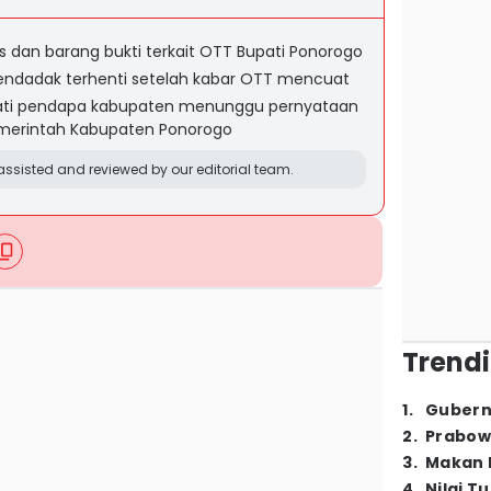
dan barang bukti terkait OTT Bupati Ponorogo
endadak terhenti setelah kabar OTT mencuat
ati pendapa kabupaten menunggu pernyataan
emerintah Kabupaten Ponorogo
ssisted and reviewed by our editorial team.
Trendi
1
.
Gubern
2
.
Prabow
3
.
Makan B
4
.
Nilai T