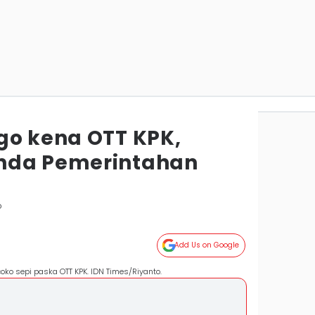
go kena OTT KPK,
nda Pemerintahan
o
Add Us on Google
oko sepi paska OTT KPK. IDN Times/Riyanto.