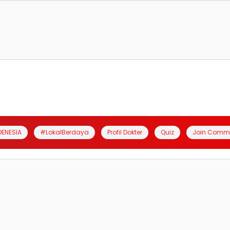
DENESIA
#LokalBerdaya
Profil Dokter
Quiz
Join Comm