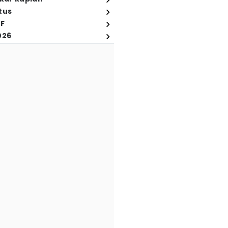
tus
FF
026