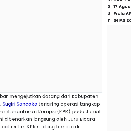
5
.
17 Agus
6
.
Piala A
7
.
GIIAS 2
bar mengejutkan datang dari Kabupaten
o
,
Sugiri Sancoko
terjaring operasi tangkap
 Pemberantasan Korupsi (KPK) pada Jumat
ni dibenarkan langsung oleh Juru Bicara
 saat ini tim KPK sedang berada di