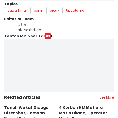
Topics
Jawa Timur
banjir
gresik
Update me
Editorial Team
Editor
Faiz Nashrillah
Tonton lebih seru di
Related Articles
See More
Tanah Wakaf Diduga
4 Korban KM Mutiara
K
Diserobot, Jemaah
Masih Hilang, Operator
C