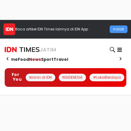
Baca artikel
IDN Times
lainnya di IDN App
Install
JATIM
Home
Food
News
Sport
Travel
For
Iklanin di IDN
INSIDENESIA
#LokalBerdaya
You