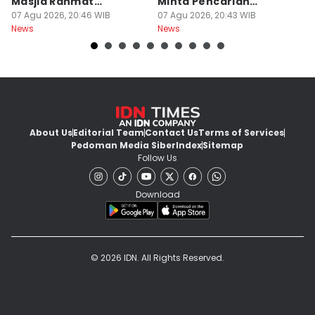
Masjid Rahmat
Minta Pencarian
H
Surabaya Protes
07 Agu 2026, 20:46 WIB
Dilanjut
07 Agu 2026, 20:43 WIB
07
News
News
Ne
About Us
Editorial Team
Contact Us
Terms of Services
Pedoman Media Siber
Index
Sitemap
Follow Us
Download
© 2026 IDN. All Rights Reserved.