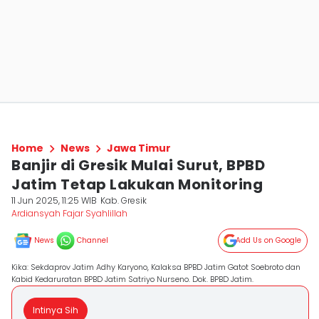
Home
News
Jawa Timur
Banjir di Gresik Mulai Surut, BPBD
Jatim Tetap Lakukan Monitoring
11 Jun 2025, 11:25 WIB
Kab. Gresik
Ardiansyah Fajar Syahlillah
News
Channel
Add Us on Google
Kika: Sekdaprov Jatim Adhy Karyono, Kalaksa BPBD Jatim Gatot Soebroto dan
Kabid Kedaruratan BPBD Jatim Satriyo Nurseno. Dok. BPBD Jatim.
Intinya Sih