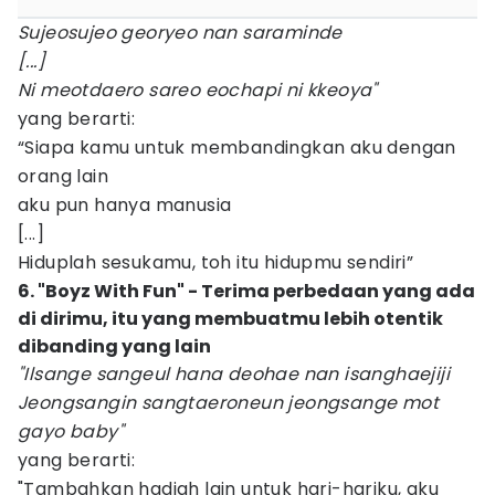
Sujeosujeo georyeo nan saraminde
[...]
Ni meotdaero sareo eochapi ni kkeoya"
yang berarti:
“Siapa kamu untuk membandingkan aku dengan
orang lain
aku pun hanya manusia
[...]
Hiduplah sesukamu, toh itu hidupmu sendiri”
6. "Boyz With Fun" - Terima perbedaan yang ada
di dirimu, itu yang membuatmu lebih otentik
dibanding yang lain
"Ilsange sangeul hana deohae nan isanghaejiji
Jeongsangin sangtaeroneun jeongsange mot
gayo baby"
yang berarti:
"Tambahkan hadiah lain untuk hari-hariku, aku