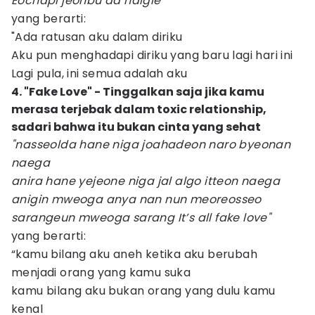
Eochapi jeonbu da naigie"
yang berarti:
"Ada ratusan aku dalam diriku
Aku pun menghadapi diriku yang baru lagi hari ini
Lagi pula, ini semua adalah aku
4. "Fake Love" - Tinggalkan saja jika kamu
merasa terjebak dalam toxic relationship,
sadari bahwa itu bukan cinta yang sehat
"nasseolda hane niga joahadeon naro byeonan
naega
anira hane yejeone niga jal algo itteon naega
anigin mweoga anya nan nun meoreosseo
sarangeun mweoga sarang It’s all fake love"
yang berarti:
“kamu bilang aku aneh ketika aku berubah
menjadi orang yang kamu suka
kamu bilang aku bukan orang yang dulu kamu
kenal