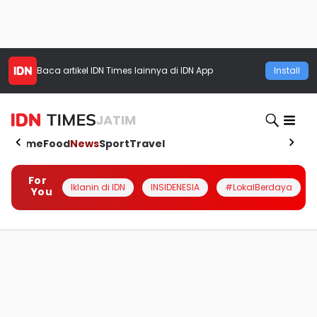
Baca artikel
IDN Times
lainnya di IDN App
Install
JATIM
Home
Food
News
Sport
Travel
For
Iklanin di IDN
INSIDENESIA
#LokalBerdaya
You