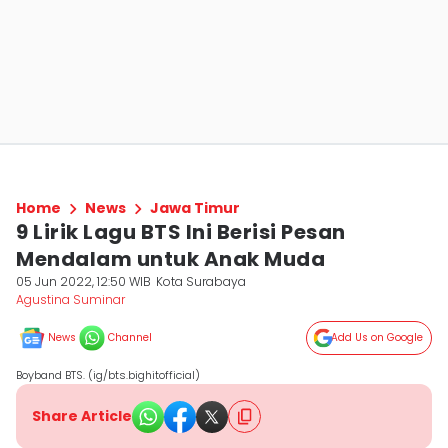
Home
News
Jawa Timur
9 Lirik Lagu BTS Ini Berisi Pesan
Mendalam untuk Anak Muda
05 Jun 2022, 12:50 WIB
Kota Surabaya
Agustina Suminar
News
Channel
Add Us on Google
Boyband BTS. (ig/bts.bighitofficial)
Share Article