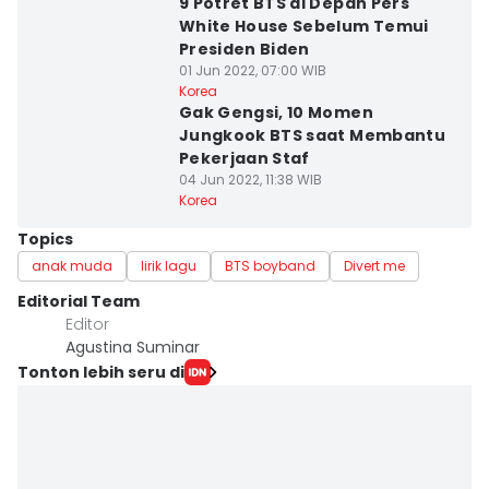
9 Potret BTS di Depan Pers
White House Sebelum Temui
Presiden Biden
01 Jun 2022, 07:00 WIB
Korea
Gak Gengsi, 10 Momen
Jungkook BTS saat Membantu
Pekerjaan Staf
04 Jun 2022, 11:38 WIB
Korea
Topics
anak muda
lirik lagu
BTS boyband
Divert me
Editorial Team
Editor
Agustina Suminar
Tonton lebih seru di