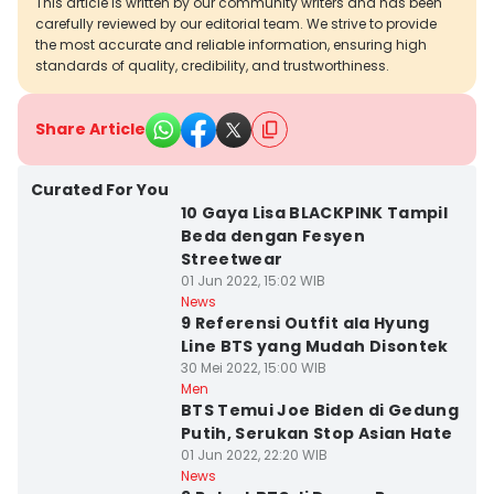
This article is written by our community writers and has been
carefully reviewed by our editorial team. We strive to provide
the most accurate and reliable information, ensuring high
standards of quality, credibility, and trustworthiness.
Share Article
Curated For You
10 Gaya Lisa BLACKPINK Tampil
Beda dengan Fesyen
Streetwear
01 Jun 2022, 15:02 WIB
News
9 Referensi Outfit ala Hyung
Line BTS yang Mudah Disontek
30 Mei 2022, 15:00 WIB
Men
BTS Temui Joe Biden di Gedung
Putih, Serukan Stop Asian Hate
01 Jun 2022, 22:20 WIB
News