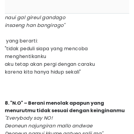
naui gal gireul gandago
insaeng han bangirago"
yang berarti:
"tidak peduli siapa yang mencoba
menghentikanku
aku tetap akan pergi dengan caraku
karena kita hanya hidup sekali"
8. "N.O" – Berani menolak apapun yang
menurutmu tidak sesuai dengan keinginanmu
"Everybody say NO!
Deoneun najungiran mallo andwae
Deoneun namui kkume gatyeo salji ma"