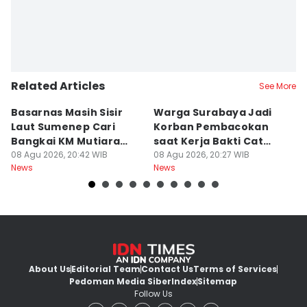
Related Articles
See More
Basarnas Masih Sisir
Warga Surabaya Jadi
E
Laut Sumenep Cari
Korban Pembacokan
B
Bangkai KM Mutiara
saat Kerja Bakti Cat
P
Sentosa II
08 Agu 2026, 20:42 WIB
Gapura
08 Agu 2026, 20:27 WIB
N
08
News
News
Ne
About Us
Editorial Team
Contact Us
Terms of Services
Pedoman Media Siber
Index
Sitemap
Follow Us