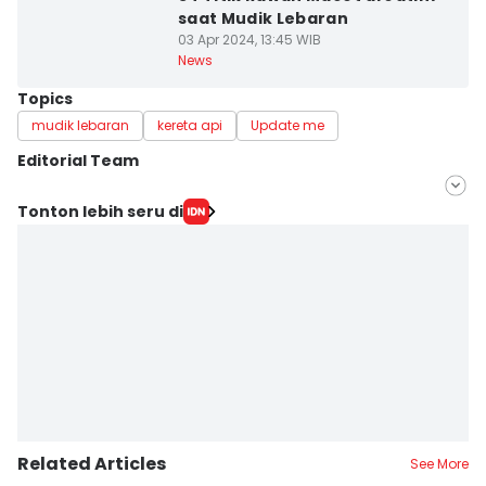
saat Mudik Lebaran
03 Apr 2024, 13:45 WIB
News
Topics
mudik lebaran
kereta api
Update me
Editorial Team
Editor
Tonton lebih seru di
Khusnul Hasana
Editor
Zumrotul Abidin
Related Articles
See More