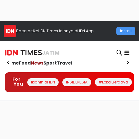
Baca artikel
IDN Times
lainnya di IDN App
Install
JATIM
Home
Food
News
Sport
Travel
For
Iklanin di IDN
INSIDENESIA
#LokalBerdaya
You