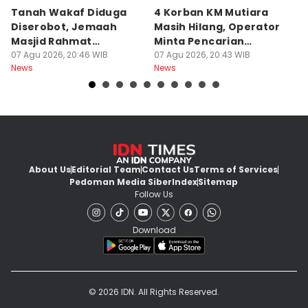
Tanah Wakaf Diduga
4 Korban KM Mutiara
K
Diserobot, Jemaah
Masih Hilang, Operator
C
Masjid Rahmat
Minta Pencarian
H
Surabaya Protes
07 Agu 2026, 20:46 WIB
Dilanjut
07 Agu 2026, 20:43 WIB
07
News
News
Ne
About Us
Editorial Team
Contact Us
Terms of Services
Pedoman Media Siber
Index
Sitemap
Follow Us
Download
© 2026 IDN. All Rights Reserved.