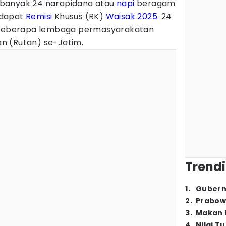
banyak 24 narapidana atau
napi
beragam
ndapat
Remisi
Khusus (RK)
Waisak 2025
. 24
i beberapa lembaga permasyarakatan
n (Rutan) se-Jatim.
Trendi
1
.
Gubern
2
.
Prabow
3
.
Makan B
4
.
Nilai T