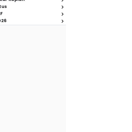
tus
FF
026