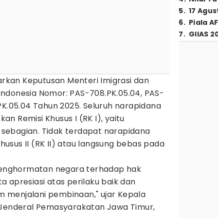
5
.
17 Agus
6
.
Piala A
7
.
GIIAS 2
sarkan Keputusan Menteri Imigrasi dan
ndonesia Nomor: PAS-708.PK.05.04, PAS-
PK.05.04 Tahun 2025. Seluruh narapidana
n Remisi Khusus I (RK I), yaitu
sebagian. Tidak terdapat narapidana
usus II (RK II) atau langsung bebas pada
 penghormatan negara terhadap hak
 apresiasi atas perilaku baik dan
 menjalani pembinaan," ujar Kepala
 Jenderal Pemasyarakatan Jawa Timur,