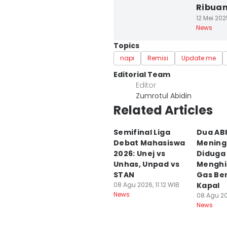
Ribua
12 Mei 202
News
Topics
napi
Remisi
Update me
Editorial Team
Editor
Zumrotul Abidin
Related Articles
Semifinal Liga
Dua AB
Debat Mahasiswa
Mening
2026: Unej vs
Diduga
Unhas, Unpad vs
Menghi
STAN
Gas Be
08 Agu 2026, 11:12 WIB
Kapal
News
08 Agu 20
News