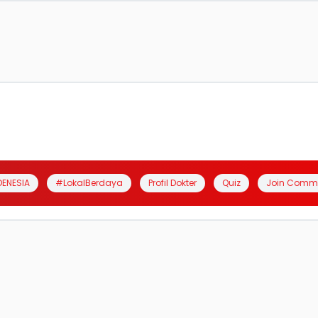
DENESIA
#LokalBerdaya
Profil Dokter
Quiz
Join Comm