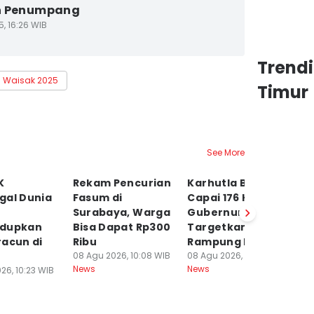
n Penumpang
5, 16:26 WIB
Trend
Waisak 2025
Timur
See More
K
Rekam Pencurian
Karhutla Bromo
P
gal Dunia
Fasum di
Capai 176 Ha,
7
Surabaya, Warga
Gubernur
P
dupkan
Bisa Dapat Rp300
Targetkan
Po
racun di
Ribu
Rampung Hari ini
08
Ne
08 Agu 2026, 10:08 WIB
08 Agu 2026, 10:07 WIB
News
News
26, 10:23 WIB