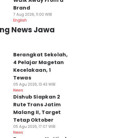
Walk Away From a
Brand
7 Aug 2026, 11:00 WIB
English
ing News Jawa
Berangkat Sekolah,
4 Pelajar Magetan
Kecelakaan, 1
Tewas
embunuh Nenek
Tanah Wakaf
4 Korban KM
05 Agu 2026, 13:43 WIB
9 Tahun di
Diduga Diserobot,
Mutiara Masih
News
asuruan Dibekuk
Jemaah Masjid
Hilang, Operator
Dishub Siapkan 2
lisi
Rahmat Surabaya
Minta Pencarian
Rute Trans Jatim
 Agu 2026, 10:06 WIB
Protes
Dilanjut
Malang II, Target
ws
07 Agu 2026, 20:46 WIB
07 Agu 2026, 20:43 WI
News
News
Tetap Oktober
05 Agu 2026, 17:07 WIB
News