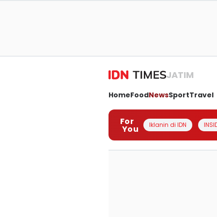
JATIM
Home
Food
News
Sport
Travel
For
Iklanin di IDN
INSI
You