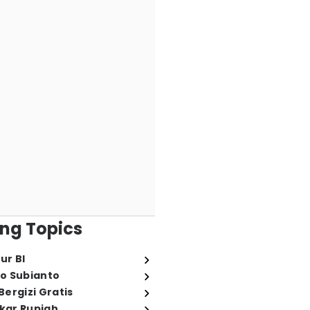
ng Topics
ur BI
o Subianto
ergizi Gratis
ukar Rupiah