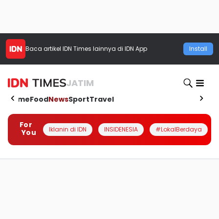
Baca artikel
IDN Times
lainnya di IDN App
Install
JATIM
Home
Food
News
Sport
Travel
For
Iklanin di IDN
INSIDENESIA
#LokalBerdaya
You