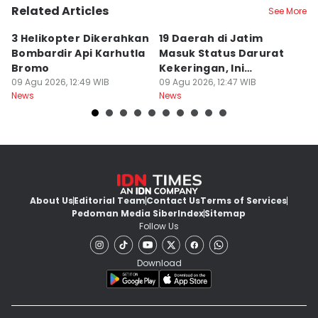
Related Articles
See More
3 Helikopter Dikerahkan
19 Daerah di Jatim
P
Bombardir Api Karhutla
Masuk Status Darurat
T
Bromo
Kekeringan, Ini
Ka
09 Agu 2026, 12:49 WIB
Daftarnya
09 Agu 2026, 12:47 WIB
T
09
News
News
Ne
About Us
Editorial Team
Contact Us
Terms of Services
Pedoman Media Siber
Index
Sitemap
Follow Us
Download