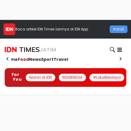
Baca artikel
IDN Times
lainnya di IDN App
Install
JATIM
Home
Food
News
Sport
Travel
For
Iklanin di IDN
INSIDENESIA
#LokalBerdaya
You