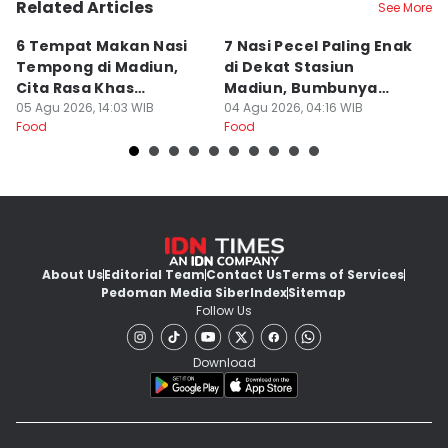
Related Articles
See More
6 Tempat Makan Nasi
7 Nasi Pecel Paling Enak
5
Tempong di Madiun,
di Dekat Stasiun
S
Cita Rasa Khas
Madiun, Bumbunya
A
Banyuwangi
05 Agu 2026, 14:03 WIB
Khas
04 Agu 2026, 04:16 WIB
03
Food
Food
Fo
About Us
Editorial Team
Contact Us
Terms of Services
Pedoman Media Siber
Index
Sitemap
Follow Us
Download