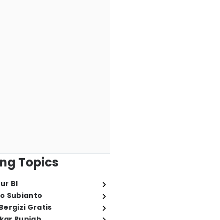
ng Topics
ur BI
o Subianto
ergizi Gratis
ukar Rupiah