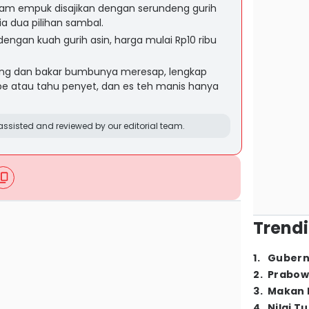
am empuk disajikan dengan serundeng gurih
ia dua pilihan sambal.
engan kuah gurih asin, harga mulai Rp10 ribu
eng dan bakar bumbunya meresap, lengkap
pe atau tahu penyet, dan es teh manis hanya
ssisted and reviewed by our editorial team.
Trendi
1
.
Gubern
2
.
Prabow
3
.
Makan B
4
.
Nilai T