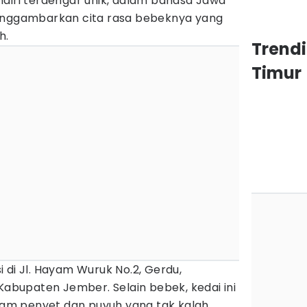
ndiri terdengar unik, dalam bahasa Jawa
menggambarkan cita rasa bebeknya yang
h.
Trend
Timur
si di Jl. Hayam Wuruk No.2, Gerdu,
 Kabupaten Jember. Selain bebek, kedai ini
m penyet dan puyuh yang tak kalah