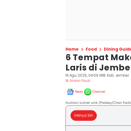
Home
Food
Dining Guid
6 Tempat Maka
Laris di Jembe
16 Agu 2025, 04:59 WIB
Kab. Jember
M. Imron Fauzi
News
Channel
Ilustrasi kuliner unik (Pixabay/Chan Facto
Intinya Sih