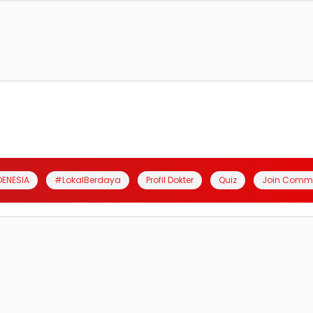
DENESIA
#LokalBerdaya
Profil Dokter
Quiz
Join Comm