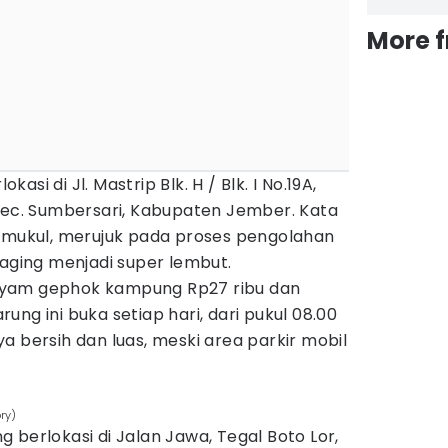
More 
si di Jl. Mastrip Blk. H / Blk. I No.19A,
 Kec. Sumbersari, Kabupaten Jember. Kata
memukul, merujuk pada proses pengolahan
ing menjadi super lembut.
ayam gephok kampung Rp27 ribu dan
ng ini buka setiap hari, dari pukul 08.00
a bersih dan luas, meski area parkir mobil
ry)
 berlokasi di Jalan Jawa, Tegal Boto Lor,