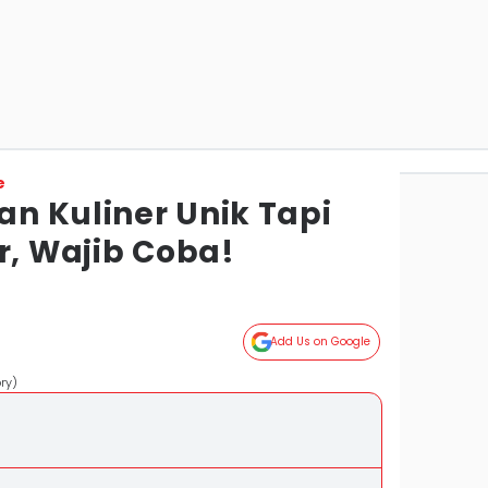
e
n Kuliner Unik Tapi
r, Wajib Coba!
Add Us on Google
ry)