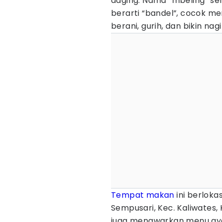
daging. Nama “mbeling” se
berarti “bandel”, cocok 
berani, gurih, dan bikin nagi
Tempat makan
ini berloka
Sempusari, Kec. Kaliwates,
juga menawarkan menu aya