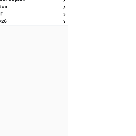
tus
FF
026