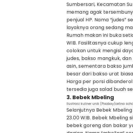
Sumbersari, Kecamatan Su
memang agak tersembunyi 
penjual HP. Nama “judes” se
layaknya orang sedang m
Rumah makan ini buka setiap
WIB. Fasilitasnya cukup len
colokan untuk mengisi day
judes, bakso mangkuk, dan 
asin, sementara bakso jum
besar dari bakso urat biasa
Harga per porsi dibanderol 
tersedia juga salad buah s
3. Bebek Mbeling
Ilustrasi kuliner unik (Pixabay/celina sch
Selanjutnya Bebek Mbeling 
23.00 WIB. Bebek Mbeling 
bebek goreng dan bakar 