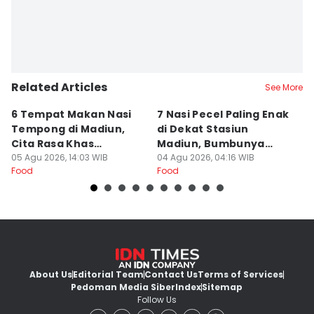
Related Articles
See More
6 Tempat Makan Nasi
7 Nasi Pecel Paling Enak
5
Tempong di Madiun,
di Dekat Stasiun
S
Cita Rasa Khas
Madiun, Bumbunya
A
Banyuwangi
05 Agu 2026, 14:03 WIB
Khas
04 Agu 2026, 04:16 WIB
03
Food
Food
Fo
About Us
Editorial Team
Contact Us
Terms of Services
Pedoman Media Siber
Index
Sitemap
Follow Us