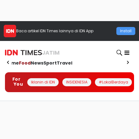
Baca artikel
IDN Times
lainnya di IDN App
Install
JATIM
Home
Food
News
Sport
Travel
For
Iklanin di IDN
INSIDENESIA
#LokalBerdaya
You