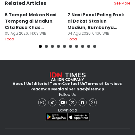
Related Articles
See More
6 Tempat Makan Nasi
7 Nasi Pecel Paling Enak
5
Tempong di Madiun,
di Dekat Stasiun
S
Cita Rasa Khas
Madiun, Bumbunya
A
Banyuwangi
05 Agu 2026, 14:03 WIB
Khas
04 Agu 2026, 04:16 WIB
03
Food
Food
Fo
About Us
Editorial Team
Contact Us
Terms of Services
Pedoman Media Siber
Index
Sitemap
Follow Us
Download