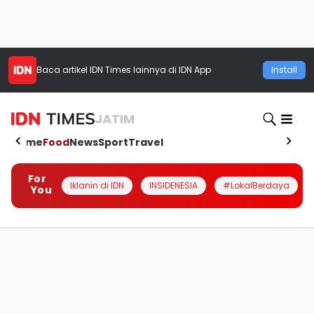
Baca artikel
IDN Times
lainnya di IDN App
Install
JATIM
Home
Food
News
Sport
Travel
For
Iklanin di IDN
INSIDENESIA
#LokalBerdaya
You