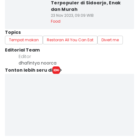
Terpopuler di Sidoarjo, Enak
dan Murah
23 Nov 2023, 09:09 WIB
Food
Topics
Tempat makan
Restoran All You Can Eat
Divert me
Editorial Team
Editor
dhafintya noorca
Tonton lebih seru di