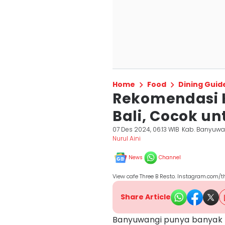
Home
Food
Dining Guid
Rekomendasi K
Bali, Cocok un
07 Des 2024, 06:13 WIB
Kab. Banyuwa
Nurul Aini
News
Channel
View cafe Three B Resto. Instagram.com/t
Share Article
Banyuwangi punya banyak 