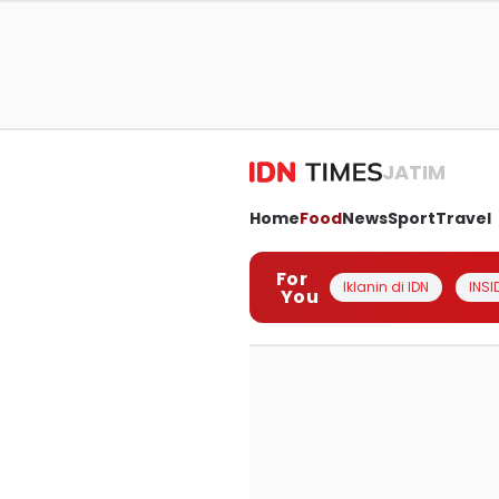
JATIM
Home
Food
News
Sport
Travel
For
Iklanin di IDN
INSI
You