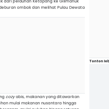
udik dari pelauhan Ketapang ke Gilimanuk
a deburan ombak dan melihat Pulau Dewata
Tonton leb
ang
cozy
abis, makanan yang ditawarkan
lihan mulai makanan nusantara hingga