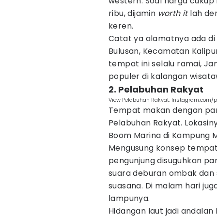
western. Soal harga cukup
ribu, dijamin
worth it
lah de
keren.
Catat ya alamatnya ada di 
Bulusan, Kecamatan Kalipur
tempat ini selalu ramai, J
populer di kalangan wisa
2. Pelabuhan Rakyat
View Pelabuhan Rakyat. Instagram.com/
Tempat makan dengan pano
Pelabuhan Rakyat. Lokasin
Boom Marina di Kampung 
Mengusung konsep tempa
pengunjung disuguhkan pa
suara deburan ombak dan 
suasana. Di malam hari jug
lampunya.
Hidangan laut jadi andala