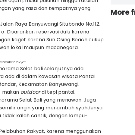
 beragam, mulai puluhan hingga ratusan
ngan yang rasa dan tempatnya yang
More 
Jalan Raya Banyuwangi Situbondo No.112,
o. Disarankan reservasi dulu karena
angan kaget karena Sun Osing Beach cukup
tawan lokal maupun macanegara.
pelabuhanrakyat
rama Selat bali selanjutnya ada
ya ada di dalam kawasan wisata Pantai
Mandar, Kecamatan Banyuwangi.
t makan
outdoor
di tepi pantai,
norama Selat Bali yang menawan. Juga
semilir angin yang menambah syahdunya
a tidak kalah cantik, dengan lampu-
n Pelabuhan Rakyat, karena menggunakan