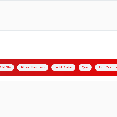
DENESIA
#LokalBerdaya
Profil Dokter
Quiz
Join Comm