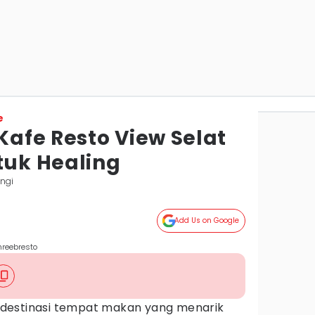
e
afe Resto View Selat
tuk Healing
ngi
Add Us on Google
hreebresto
destinasi tempat makan yang menarik