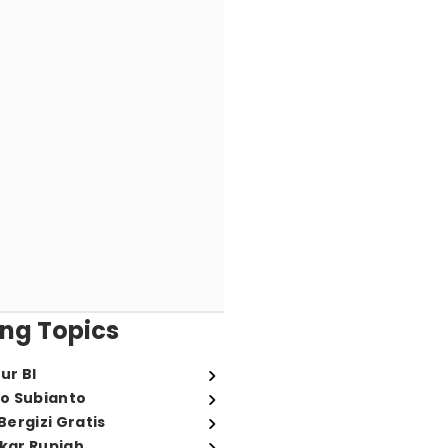
ng Topics
ur BI
o Subianto
ergizi Gratis
ukar Rupiah