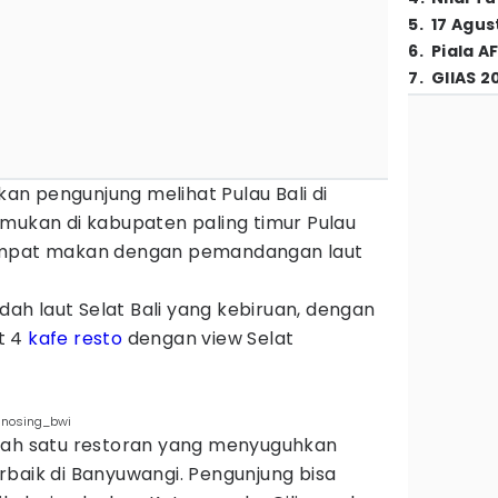
5
.
17 Agus
6
.
Piala A
7
.
GIIAS 2
n pengunjung melihat Pulau Bali di
emukan di kabupaten paling timur Pulau
empat makan dengan pemandangan laut
h laut Selat Bali yang kebiruan, dengan
t 4
kafe
resto
dengan view Selat
unosing_bwi
lah satu restoran yang menyuguhkan
rbaik di Banyuwangi. Pengunjung bisa