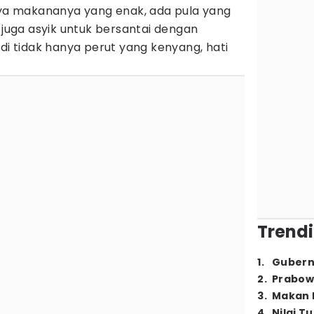
anya makananya yang enak, ada pula yang
uga asyik untuk bersantai dengan
 tidak hanya perut yang kenyang, hati
Trendi
1
.
Gubern
2
.
Prabow
3
.
Makan B
4
.
Nilai T