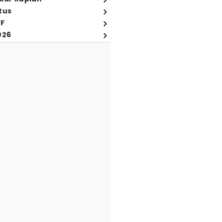
tus
FF
026