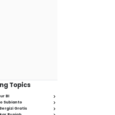
ng Topics
ur BI
o Subianto
ergizi Gratis
ukar Rupiah