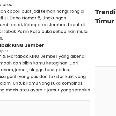
a oreo.
Trend
dan cocok buat jadi teman nongkrong di
di Jl. Doho Nomor 8, Lingkungan
Timur
mbersari, Kabupaten Jember, tepat di
rtabak Panin Rasa buka setiap hari mulai
s.
tabak KING Jember
kyurt)
n & Martabak KING Jember yang dikenal
mpah dan bikin kamu ketagihan. Dari
, ayam, jamur, hingga tuna pedas,
a gurih yang pas dan tekstur kulit yang
i dalam. Untuk kamu yang suka kombinasi
agung manis atau ayam + jamur yang semakin