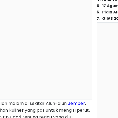
5
.
17 Agus
6
.
Piala A
7
.
GIIAS 2
lan malam di sekitar Alun-alun
Jember
,
ilihan kuliner yang pas untuk mengisi perut.
tipis dari tepung terigu yang diisi