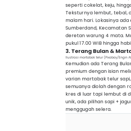
seperti cokelat, keju, hingg
Teksturnya lembut, tebal, 
malam hari. Lokasinya ada 
Sumberdand, Kecamatan Su
deretan warung 4 mata. Ma
pukul 17.00 WIB hingga habi
3. Terang Bulan & Mar
Ilustrasi martabak telur (Pixabay/Engin A
Kemudian ada Terang Bula
premium dengan isian meli
varian martabak telur sapi
semuanya diolah dengan ras
kres di luar tapi lembut d
unik, ada pilihan sapi + j
menggugah selera.