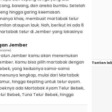
ncang, bawang, dan aneka bumbu. Setelah
goreng hingga garing keemasan.
romanya khas, membuat martabak telur
ilan ataupun lauk. Nah, berikut ini ada 8
artabak telur di Jember yang lokasinya
ngan Jember
Newsome)
un-alun Jember kamu akan menemukan
mber. Kamu bisa pilih martabak dengan
Tonton leb
 bebek, yang keduanya sama-sama
 menunya lengkap, mulai dari Martabak
amur, hingga Kepiting untuk telur ayam.
ebeknya ada Martabak Ayam Telur Bebek,
elur Bebek, Tuna Telur Bebek, hingga