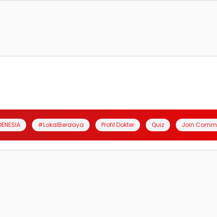
DENESIA
#LokalBerdaya
Profil Dokter
Quiz
Join Comm