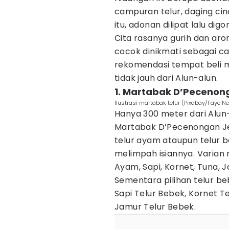
campuran telur, daging ci
itu, adonan dilipat lalu di
Cita rasanya gurih dan a
cocok dinikmati sebagai cam
rekomendasi tempat beli m
tidak jauh dari Alun-alun.
1. Martabak D’Peceno
Ilustrasi martabak telur (Pixabay/Faye 
Hanya 300 meter dari Al
Martabak D’Pecenongan Je
telur ayam ataupun telur
melimpah isiannya. Varian
Ayam, Sapi, Kornet, Tuna, J
Sementara pilihan telur b
Sapi Telur Bebek, Kornet T
Jamur Telur Bebek.