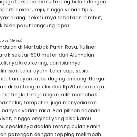
ini juga tersedia menu terang bulan dengan
rti coklat, keju, hingga varian tipis
anyak orang. Teksturnya tebal dan lembut,
ikin perut langsung lapar.
a
Tapias Merino)
ndalan di Martabak Panin Rasa. Kuliner
rak sekitar 600 meter dari Alun-alun
ulitnya kres kering, dan isiannya
 isian telur ayam, telur sapi, sosis,
bahan ayam atau daging cincang. Harga
h di kantong, mulai dari Rp20 ribuan saja.
est tingkat kegaringan kulit martabak
abak telur, tempat ini juga menyediakan
banyak varian rasa. Ada pilihan adonan
velvet, hingga original yang bisa kamu
enu spesialnya adalah terang bulan Panin
apan potongan dengan topping melimpah