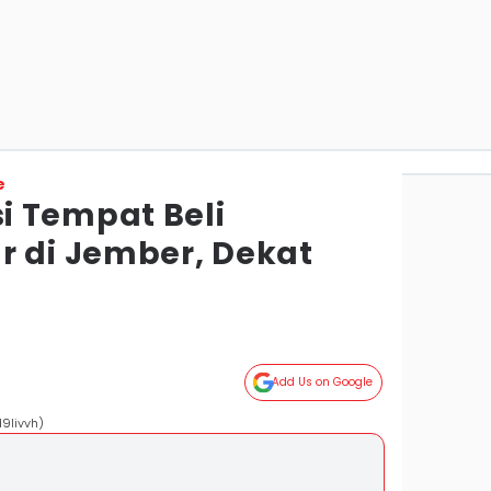
e
 Tempat Beli
r di Jember, Dekat
Add Us on Google
d9livvh)