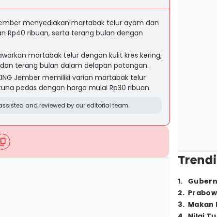
ember menyediakan martabak telur ayam dan
n Rp40 ribuan, serta terang bulan dengan
arkan martabak telur dengan kulit kres kering,
n, dan terang bulan dalam delapan potongan.
ING Jember memiliki varian martabak telur
 tuna pedas dengan harga mulai Rp30 ribuan.
ssisted and reviewed by our editorial team.
Trendi
1
.
Gubern
2
.
Prabow
3
.
Makan B
4
.
Nilai T