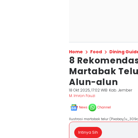
Home
Food
Dining Guid
8 Rekomendasi
Martabak Telu
Alun-alun
18 Okt 2025, 17:02 WIB
Kab. Jember
M. Imron Fauzi
News
Channel
Ilustrasi martabak telur (Pixabay/u_309
Intinya Sih