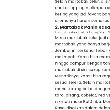
Selain martabak telur, di s
aneka topping melimpah sepe
kering yang jadi favorit b
aromanya harum semerbak b
2. Martabak Panin Ras
Ilustrasi martabak telur (Pixabay/Marta 
Menu martabak telur jadi a
martabak yang hanya berja
Jember ini terkenal tebal, k
melimpah. Kamu bisa memilih
hingga campur dengan tam
martabak di sini cukup rama
Menariknya, kamu bisa requ
sesuai selera. Selain mart
menu terang bulan dengan 
taro, pisang, cokelat, red 
nikmati mulai Rp10 ribu. M
Rasa, disajikan dalam del