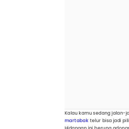
Kalau kamu sedang jalan-ja
martabak
telur bisa jadi p
Hidangan ini berupa adonan 