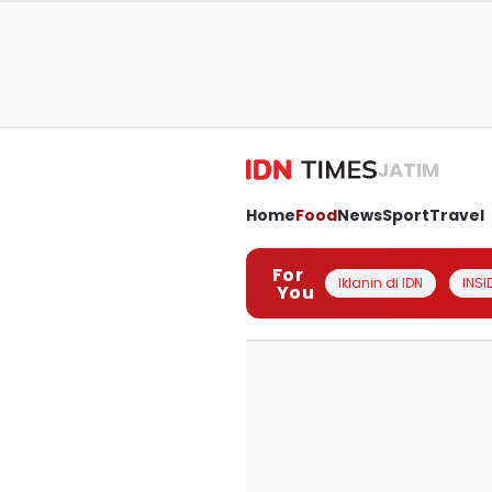
JATIM
Home
Food
News
Sport
Travel
For
Iklanin di IDN
INSI
You