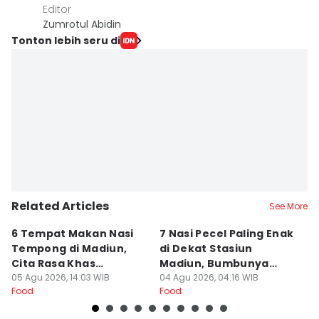
Editor
Zumrotul Abidin
Tonton lebih seru di
Related Articles
See More
6 Tempat Makan Nasi
7 Nasi Pecel Paling Enak
5
Tempong di Madiun,
di Dekat Stasiun
S
Cita Rasa Khas
Madiun, Bumbunya
A
Banyuwangi
05 Agu 2026, 14:03 WIB
Khas
04 Agu 2026, 04:16 WIB
03
Food
Food
Fo