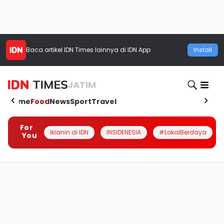
Baca artikel
IDN Times
lainnya di IDN App
Install
JATIM
Home
Food
News
Sport
Travel
For
Iklanin di IDN
INSIDENESIA
#LokalBerdaya
You