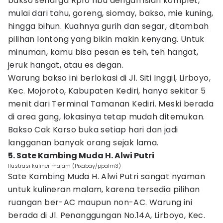
bakso seharga Rp10 ribu dengan isian komplet,
mulai dari tahu, goreng, siomay, bakso, mie kuning,
hingga bihun. Kuahnya gurih dan segar, ditambah
pilihan lontong yang bikin makin kenyang. Untuk
minuman, kamu bisa pesan es teh, teh hangat,
jeruk hangat, atau es degan.
Warung bakso ini berlokasi di Jl. Siti Inggil, Lirboyo,
Kec. Mojoroto, Kabupaten Kediri, hanya sekitar 5
menit dari Terminal Tamanan Kediri. Meski berada
di area gang, lokasinya tetap mudah ditemukan.
Bakso Cak Karso buka setiap hari dan jadi
langganan banyak orang sejak lama.
5. Sate Kambing Muda H. Alwi Putri
Ilustrasi kuliner malam (Pixabay/ppalm3)
Sate Kambing Muda H. Alwi Putri sangat nyaman
untuk kulineran malam, karena tersedia pilihan
ruangan ber-AC maupun non-AC. Warung ini
berada di Jl. Penanggungan No.14A, Lirboyo, Kec.