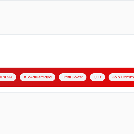
DENESIA
#LokalBerdaya
Profil Dokter
Quiz
Join Comm