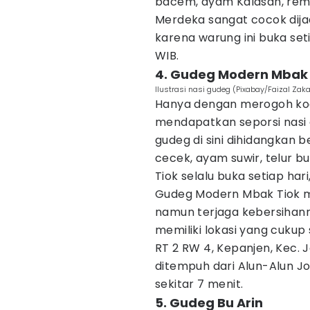
bacem, ayam Kalasan, rem
Merdeka sangat cocok dija
karena warung ini buka seti
WIB.
4. Gudeg Modern Mbak 
Ilustrasi nasi gudeg (Pixabay/Faizal Zaka
Hanya dengan merogoh koc
mendapatkan seporsi nasi 
gudeg di sini dihidangkan
cecek, ayam suwir, telur b
Tiok selalu buka setiap hari
Gudeg Modern Mbak Tiok me
namun terjaga kebersihann
memiliki lokasi yang cukup 
RT 2 RW 4, Kepanjen, Kec.
ditempuh dari Alun-Alun 
sekitar 7 menit.
5. Gudeg Bu Arin