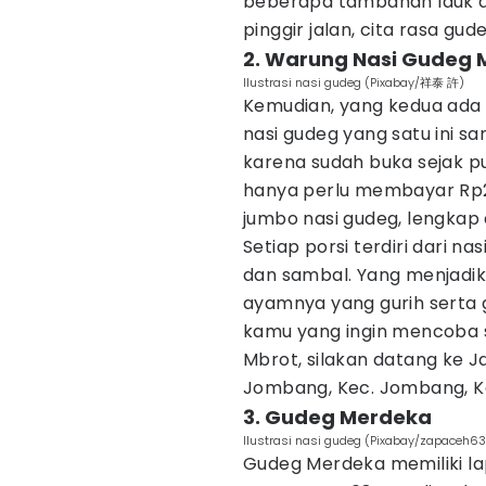
beberapa tambahan lauk d
pinggir jalan, cita rasa gud
2. Warung Nasi Gudeg 
Ilustrasi nasi gudeg (Pixabay/祥泰 許)
Kemudian, yang kedua ada
nasi gudeg yang satu ini s
karena sudah buka sejak pu
hanya perlu membayar Rp20
jumbo nasi gudeg, lengkap
Setiap porsi terdiri dari n
dan sambal. Yang menjadika
ayamnya yang gurih serta g
kamu yang ingin mencoba 
Mbrot, silakan datang ke 
Jombang, Kec. Jombang, 
3. Gudeg Merdeka
Ilustrasi nasi gudeg (Pixabay/zapaceh6
Gudeg Merdeka memiliki lapa