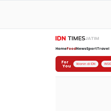
JATIM
Home
Food
News
Sport
Travel
For
Iklanin di IDN
INSI
You