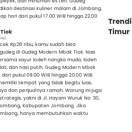
peyek, dan minuman es teh. Gudeg
dikan destinasi kuliner malam di Jombang,
ap hari dari pukul 17.00 WIB hingga 22.00
Trend
Timur
Tiok
ria)
ek Rp26 ribu, kamu sudah bisa
gudeg di Gudeg Modern Mbak Tiok. Nasi
 bersama sayur lodeh nangka muda, lodeh
ulat, dan nasi putih. Gudeg Modern Mbak
, dari pukul 09.00 WIB hingga 20.00 WIB.
miliki tempat yang tidak begitu luas,
ya dan penjualnya ramah. Warung ini juga
strategis, yakni di Jl. Hayam Wuruk No. 30,
 Jombang, Kabupaten Jombang. Jika
Jombang, hanya membutuhkan waktu