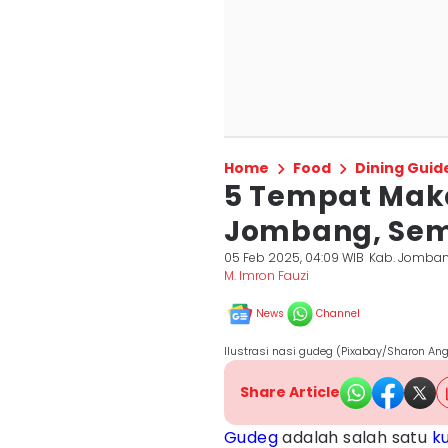
Home
Food
Dining Guid
5 Tempat Maka
Jombang, Sem
05 Feb 2025, 04:09 WIB
Kab. Jomba
M. Imron Fauzi
News
Channel
Ilustrasi nasi gudeg (Pixabay/Sharon An
Share Article
Gudeg
adalah salah satu
ku