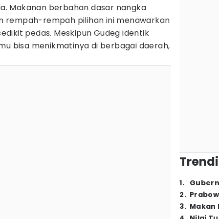
esia. Makanan berbahan dasar nangka
n rempah-rempah pilihan ini menawarkan
 sedikit pedas. Meskipun Gudeg identik
amu bisa menikmatinya di berbagai daerah,
Trendi
1
.
Gubern
2
.
Prabow
3
.
Makan B
4
.
Nilai T