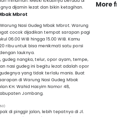
an minuman. Meski lokasinya berada di
More 
egnya dijamin lezat dan bikin ketagihan.
Mbak Mbrot
 Warung Nasi Gudeg Mbak Mbrot. Warung
angat cocok dijadikan tempat sarapan pagi
kul 06.00 WIB hingga 15.00 WIB. Kamu
 ribu untuk bisa menikmati satu porsi
 dengan lauknya.
asi, gudeg nangka, telur, opor ayam, tempe,
n nasi gudeg ini begitu lezat adalah opor
udegnya yang tidak terlalu manis. Buat
sarapan di Warung Nasi Gudeg Mbak
Jalan KH. Wahid Hasyim Nomor 48,
Kabupaten Jombang.
350)
k di pinggir jalan, lebih tepatnya di Jl.