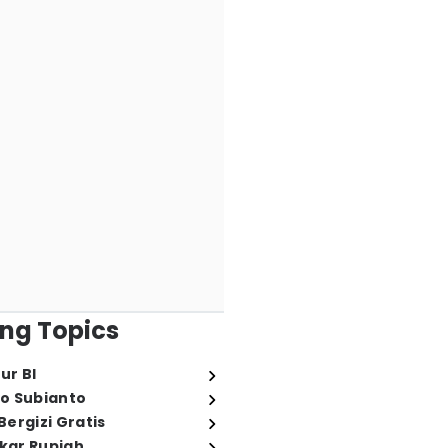
ng Topics
ur BI
o Subianto
ergizi Gratis
ukar Rupiah