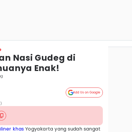
e
n Nasi Gudeg di
uanya Enak!
ng
Add Us on Google
g)
liner khas
Yogyakarta yang sudah sangat