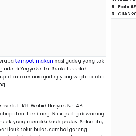
5
.
Piala A
6
.
GIIAS 2
berapa
tempat makan
nasi gudeg yang tak
 ada di Yogyakarta. Berikut adalah
pat makan nasi gudeg yang wajib dicoba
ng.
)
si di Jl. KH. Wahid Hasyim No. 48,
abupaten Jombang. Nasi gudeg di warung
cecek yang memiliki kuah pedas. Selain itu,
eri lauk telur bulat, sambal goreng