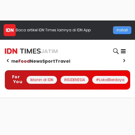
Baca artikel
IDN Times
lainnya di IDN App
Install
JATIM
Home
Food
News
Sport
Travel
For
Iklanin di IDN
INSIDENESIA
#LokalBerdaya
You