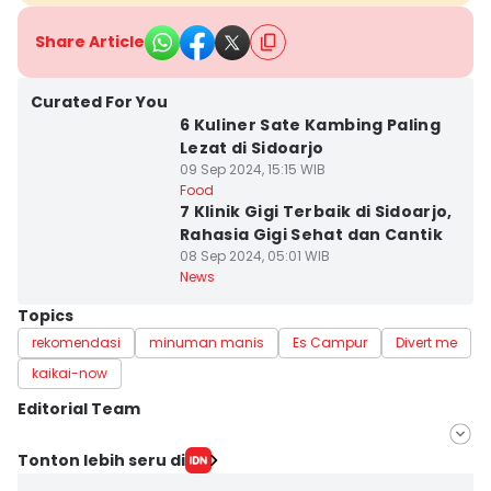
Share Article
Curated For You
6 Kuliner Sate Kambing Paling
Lezat di Sidoarjo
09 Sep 2024, 15:15 WIB
Food
7 Klinik Gigi Terbaik di Sidoarjo,
Rahasia Gigi Sehat dan Cantik
08 Sep 2024, 05:01 WIB
News
Topics
rekomendasi
minuman manis
Es Campur
Divert me
kaikai-now
Editorial Team
Editor
Tonton lebih seru di
Mayang Ulfah Narimanda