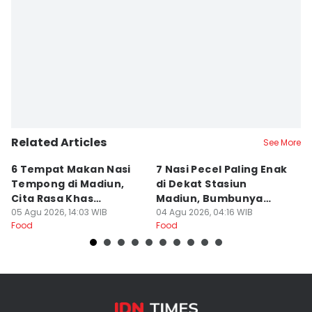
Editor
Zumrotul Abidin
Related Articles
See More
6 Tempat Makan Nasi
7 Nasi Pecel Paling Enak
5
Tempong di Madiun,
di Dekat Stasiun
S
Cita Rasa Khas
Madiun, Bumbunya
A
Banyuwangi
05 Agu 2026, 14:03 WIB
Khas
04 Agu 2026, 04:16 WIB
03
Food
Food
Fo