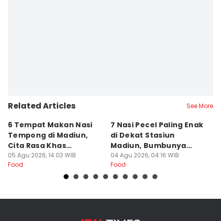
Related Articles
See More
6 Tempat Makan Nasi
7 Nasi Pecel Paling Enak
5
Tempong di Madiun,
di Dekat Stasiun
S
Cita Rasa Khas
Madiun, Bumbunya
A
Banyuwangi
05 Agu 2026, 14:03 WIB
Khas
04 Agu 2026, 04:16 WIB
03
Food
Food
Fo