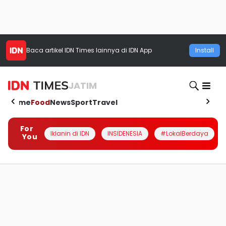
Baca artikel
IDN Times
lainnya di IDN App
Install
JATIM
Home
Food
News
Sport
Travel
For
Iklanin di IDN
INSIDENESIA
#LokalBerdaya
You