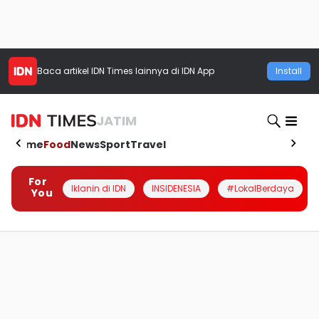
Baca artikel
IDN Times
lainnya di IDN App
Install
JATIM
Home
Food
News
Sport
Travel
For
Iklanin di IDN
INSIDENESIA
#LokalBerdaya
You