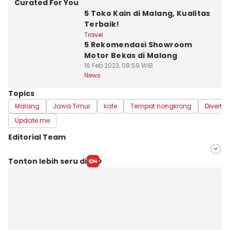
Curated For You
5 Toko Kain di Malang, Kualitas
Terbaik!
Travel
5 Rekomendasi Showroom
Motor Bekas di Malang
16 Feb 2023, 08:59 WIB
News
Topics
Malang
Jawa Timur
kafe
Tempat nongkrong
Divert 
Update me
Editorial Team
Editor
Tonton lebih seru di
Sri Gunawan Wibisono
Editor
Zumrotul Abidin