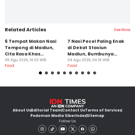
Related Articles
See More
6 Tempat Makan Nasi
7 Nasi Pecel Paling Enak
5
Tempong di Madiun,
di Dekat Stasiun
S
Cita Rasa Khas
Madiun, Bumbunya
A
Banyuwangi
05 Agu 2026, 14:03 WIB
Khas
04 Agu 2026, 04:16 WIB
03
Food
Food
Fo
About Us
Editorial Team
Contact Us
Terms of Services
Pedoman Media Siber
Index
Sitemap
Follow Us