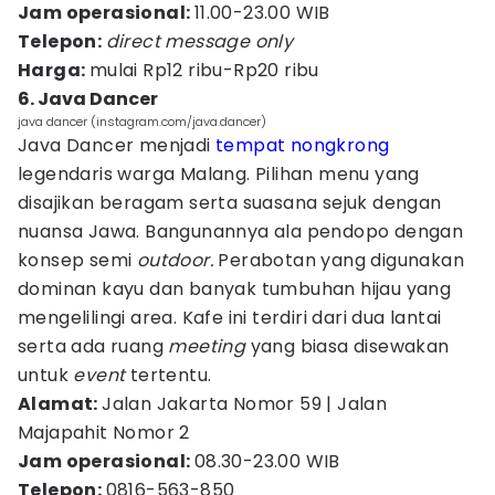
Jam operasional:
11.00-23.00 WIB
Telepon:
direct message only
Harga:
mulai Rp12 ribu-Rp20 ribu
6. Java Dancer
java dancer (instagram.com/java.dancer)
Java Dancer menjadi
tempat nongkrong
legendaris warga Malang. Pilihan menu yang
disajikan beragam serta suasana sejuk dengan
nuansa Jawa. Bangunannya ala pendopo dengan
konsep semi
outdoor.
Perabotan yang digunakan
dominan kayu dan banyak tumbuhan hijau yang
mengelilingi area. Kafe ini terdiri dari dua lantai
serta ada ruang
meeting
yang biasa disewakan
untuk
event
tertentu.
Alamat:
Jalan Jakarta Nomor 59 | Jalan
Majapahit Nomor 2
Jam operasional:
08.30-23.00 WIB
Telepon:
0816-563-850