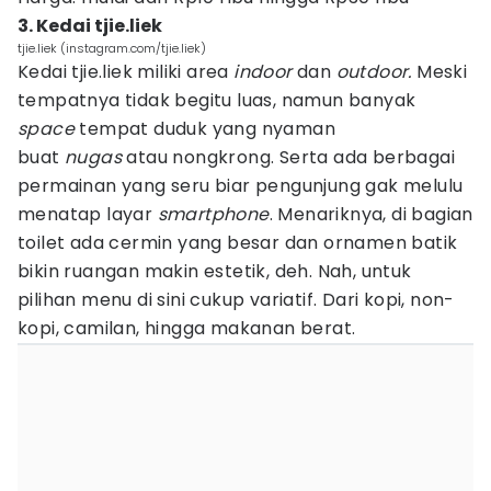
3. Kedai tjie.liek
tjie.liek (instagram.com/tjie.liek)
Kedai tjie.liek miliki area
indoor
dan
outdoor.
Meski
tempatnya tidak begitu luas, namun banyak
space
tempat duduk yang nyaman
buat
nugas
atau nongkrong. Serta ada berbagai
permainan yang seru biar pengunjung gak melulu
menatap layar
smartphone
. Menariknya, di bagian
toilet ada cermin yang besar dan ornamen batik
bikin ruangan makin estetik, deh. Nah, untuk
pilihan menu di sini cukup variatif. Dari kopi, non-
kopi, camilan, hingga makanan berat.