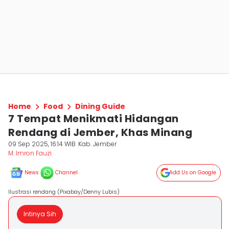
Home
Food
Dining Guide
7 Tempat Menikmati Hidangan
Rendang di Jember, Khas Minang
09 Sep 2025, 16:14 WIB
Kab. Jember
M. Imron Fauzi
News
Channel
Add Us on Google
Ilustrasi rendang (Pixabay/Denny Lubis)
Intinya Sih