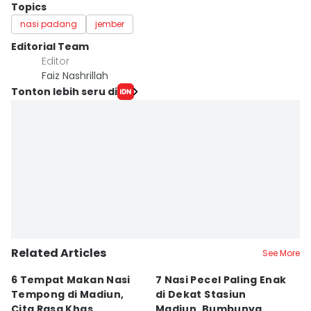
Topics
nasi padang
jember
Editorial Team
Editor
Faiz Nashrillah
Tonton lebih seru di
Related Articles
See More
6 Tempat Makan Nasi
7 Nasi Pecel Paling Enak
5
Tempong di Madiun,
di Dekat Stasiun
S
Cita Rasa Khas
Madiun, Bumbunya
A