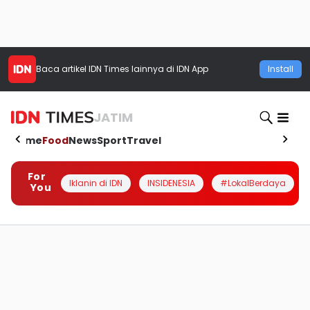
Baca artikel
IDN Times
lainnya di IDN App
Install
JATIM
Home
Food
News
Sport
Travel
For
Iklanin di IDN
INSIDENESIA
#LokalBerdaya
You