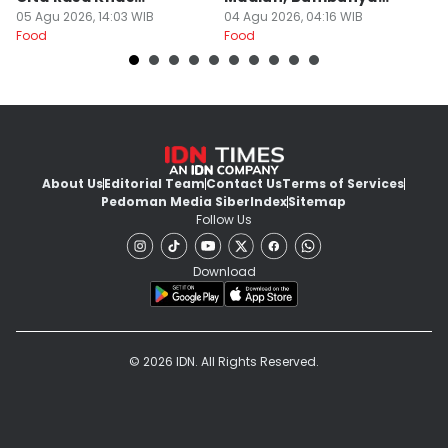
Banyuwangi
05 Agu 2026, 14:03 WIB
Khas
04 Agu 2026, 04:16 WIB
03
Food
Food
Fo
About Us
Editorial Team
Contact Us
Terms of Services
Pedoman Media Siber
Index
Sitemap
Follow Us
Download
© 2026 IDN. All Rights Reserved.