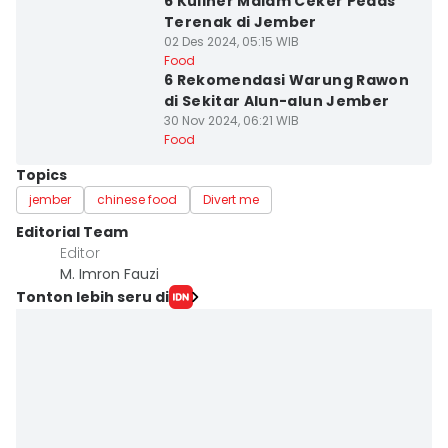
6 Kuliner Malam Ceker Pedas
Terenak di Jember
02 Des 2024, 05:15 WIB
Food
6 Rekomendasi Warung Rawon
di Sekitar Alun-alun Jember
30 Nov 2024, 06:21 WIB
Food
Topics
jember
chinese food
Divert me
Editorial Team
Editor
M. Imron Fauzi
Tonton lebih seru di