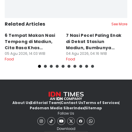
Related Articles
See More
6 Tempat Makan Nasi
7 Nasi Pecel Paling Enak
5
Tempong di Madiun,
di Dekat Stasiun
S
Cita Rasa Khas
Madiun, Bumbunya
A
Banyuwangi
05 Agu 2026, 14:03 WIB
Khas
04 Agu 2026, 04:16 WIB
03
Food
Food
Fo
About Us
Editorial Team
Contact Us
Terms of Services
Pedoman Media Siber
Index
Sitemap
Follow Us
Download