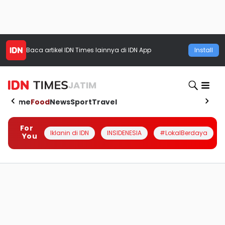
Baca artikel
IDN Times
lainnya di IDN App
Install
JATIM
Home
Food
News
Sport
Travel
For
Iklanin di IDN
INSIDENESIA
#LokalBerdaya
You