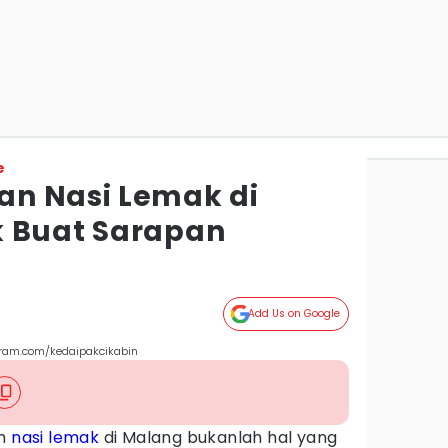
e
an Nasi Lemak di
k Buat Sarapan
Add Us on Google
agram.com/kedaipakcikabin
an
nasi lemak
di Malang bukanlah hal yang