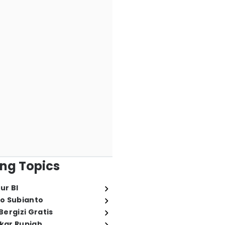
ng Topics
ur BI
o Subianto
ergizi Gratis
ukar Rupiah