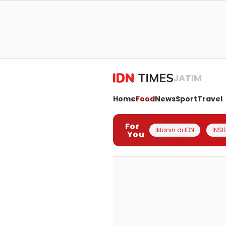
JATIM
Home
Food
News
Sport
Travel
For
Iklanin di IDN
INSI
You