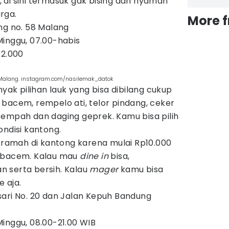
 di sini termasuk gak bising dan nyaman
rga.
More 
ng no. 58 Malang
Minggu, 07.00-habis
12.000
 Malang. instagram.com/nasilemak_datok
nyak pilihan lauk yang bisa dibilang cukup
bacem, rempelo ati, telor pindang, ceker
rempah dan daging geprek. Kamu bisa pilih
ondisi kantong.
k ramah di kantong karena mulai Rp10.000
u bacem. Kalau mau
dine in
bisa,
 serta bersih. Kalau
mager
kamu bisa
e aja.
sari No. 20 dan Jalan Kepuh Bandung
inggu, 08.00-21.00 WIB