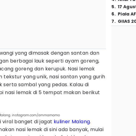
5
.
17 Agus
6
.
Piala A
7
.
GIIAS 2
si wangi yang dimasak dengan santan dan
ngan berbagai lauk seperti ayam goreng,
kacang goreng dan kerupuk. Nasi lemak
 tekstur yang unik, nasi santan yang gurih
 serta sambal yang pedas. Kalau di
pi nasi lemak di 5 tempat makan berikut
h Malang. instagram.com/ammamamo
i viral banget di jagat
kuliner Malang
.
makan nasi lemak di sini ada banyak, mulai