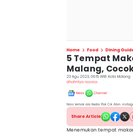
Home
Food
Dining Guid
5 Tempat Mak
Malang, Coco
23 Agu 2023, 06:15 WIB
Kota Malang
dhafintya noorca
News
Channel
Nasi lemak ala Kedai Pak Cik Abin. inst
Share Article
Menemukan tempat mak