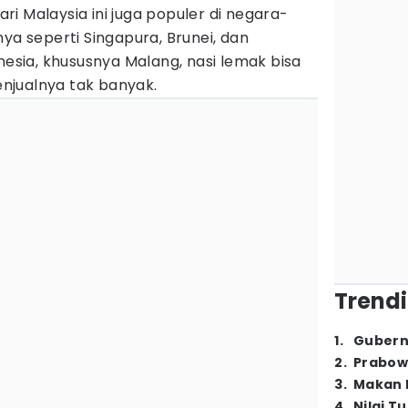
dari Malaysia ini juga populer di negara-
ya seperti Singapura, Brunei, dan
nesia, khususnya Malang, nasi lemak bisa
njualnya tak banyak.
Trendi
1
.
Gubern
2
.
Prabow
3
.
Makan B
4
.
Nilai T