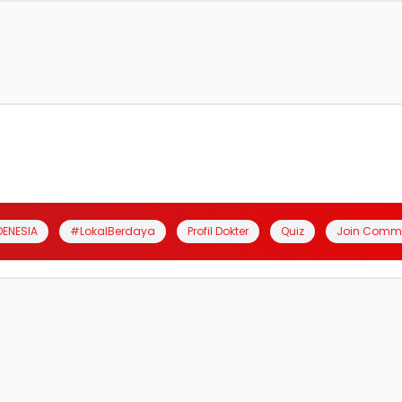
DENESIA
#LokalBerdaya
Profil Dokter
Quiz
Join Comm