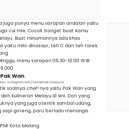
Asia juga punya menu sarapan andalan yaitu
 juga cui mie. Cocok banget buat kamu
 Melayu. Buat minumannya ada khas
 yaitu milo dinosaur, teh C dan teh tarek.
lang
Minggu, menu sarapan 06.30-10.00 WIB
19.000
a Pak Wan
Wan. instagram.com/nasilemak.malaysia
ntik soalnya
chef
-nya yaitu Pak Wan yang
deh kulineran Melayu di sini. Dan yang
 lauknya yang juga otentik sambal udang,
sapi goreng, paru berlado menangis.
n PMI Kota Malang