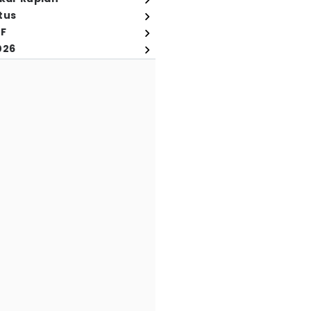
tus
FF
026