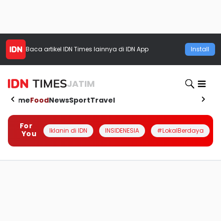
Baca artikel
IDN Times
lainnya di IDN App
Install
JATIM
Home
Food
News
Sport
Travel
For
Iklanin di IDN
INSIDENESIA
#LokalBerdaya
You