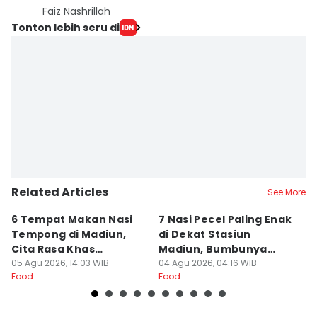
Faiz Nashrillah
Tonton lebih seru di
Related Articles
See More
6 Tempat Makan Nasi
7 Nasi Pecel Paling Enak
5
Tempong di Madiun,
di Dekat Stasiun
S
Cita Rasa Khas
Madiun, Bumbunya
A
Banyuwangi
05 Agu 2026, 14:03 WIB
Khas
04 Agu 2026, 04:16 WIB
03
Food
Food
Fo