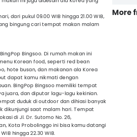
 makan ini juga didesain ala Korea yang
More 
ari, dari pukul 09.00 WIB hingga 21.00 WIB,
ang bingung cari tempat makan malam
BingPop Bingsoo. Di rumah makan ini
 menu Korean food, seperti red bean
soo, hote busan, dan makanan ala Korea
but dapat kamu nikmati dengan
uan. BingPop Bingsoo memiliki tempat
juara, dan diputar lagu-lagu kekinian.
empat duduk di outdoor dan dihiasi banyak
k dikunjungi saat malam hari. Tempat
asi di Jl. Dr. Sutomo No. 26,
an, Kota Probolinggo ini bisa kamu datangi
0 WIB hingga 22.30 WIB.