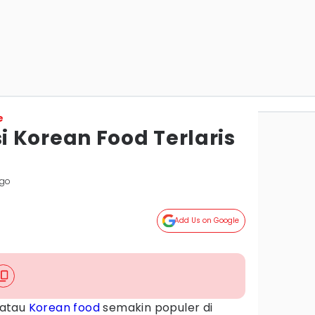
e
 Korean Food Terlaris
ggo
Add Us on Google
a atau
Korean food
semakin populer di