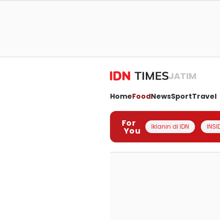
JATIM
Home
Food
News
Sport
Travel
For
Iklanin di IDN
INSI
You