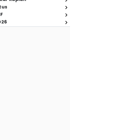
tus
FF
026