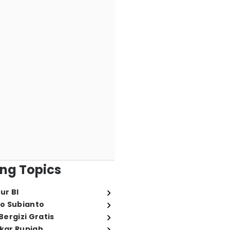
ng Topics
ur BI
o Subianto
ergizi Gratis
ukar Rupiah