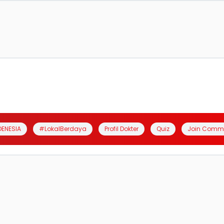
DENESIA
#LokalBerdaya
Profil Dokter
Quiz
Join Comm