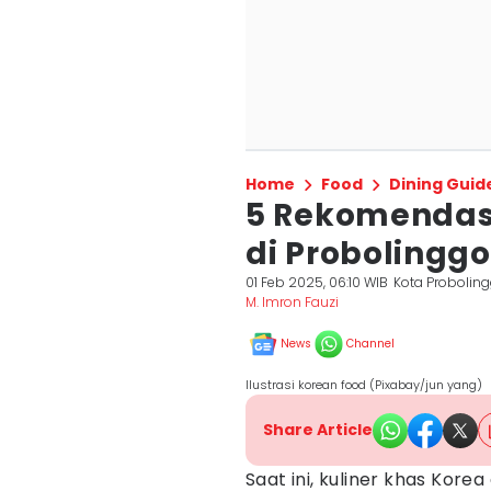
Home
Food
Dining Guid
5 Rekomendasi
di Probolinggo
01 Feb 2025, 06:10 WIB
Kota Probolin
M. Imron Fauzi
News
Channel
Ilustrasi korean food (Pixabay/jun yang)
Share Article
Saat ini, kuliner khas Kore