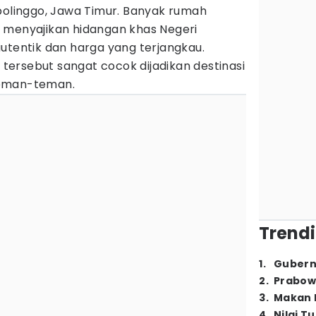
obolinggo, Jawa Timur. Banyak rumah
 menyajikan hidangan khas Negeri
utentik dan harga yang terjangkau.
tersebut sangat cocok dijadikan destinasi
teman-teman.
Trendi
1
.
Gubern
2
.
Prabow
3
.
Makan B
4
.
Nilai T