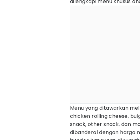
dilengkapi menu khusus an
Menu yang ditawarkan melip
chicken rolling cheese, bulg
snack, other snack, dan m
dibanderol dengan harga mu