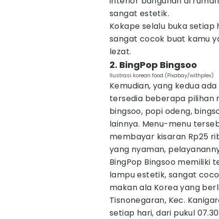
interior bangunan di rumah
sangat estetik.
Kokape selalu buka setiap h
sangat cocok buat kamu y
lezat.
2. BingPop Bingsoo
Ilustrasi korean food (Pixabay/withplex)
Kemudian, yang kedua ada 
tersedia beberapa pilihan
bingsoo, popi odeng, bing
lainnya. Menu-menu terse
membayar kisaran Rp25 rib
yang nyaman, pelayanannya 
BingPop Bingsoo memiliki t
lampu estetik, sangat coco
makan ala Korea yang berlok
Tisnonegaran, Kec. Kanigar
setiap hari, dari pukul 07.3