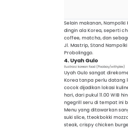
Selain makanan, Nampolki
dingin ala Korea, seperti ch
coffee, matcha, dan sebaga
Jl. Mastrip, Stand Nampolk
Probolinggo.
4. Uyah Gulo
Ilustrasi korean food (Pixabay/withplex)
Uyah Gulo sangat direkome
Korea tanpa perlu datang 
cocok dijadikan lokasi kuli
hari, dari pukul 11.00 WIB 
ngegrill seru di tempat in
Menu yang ditawarkan sang
suki slice, tteokbokki mozz
steak, crispy chicken burg