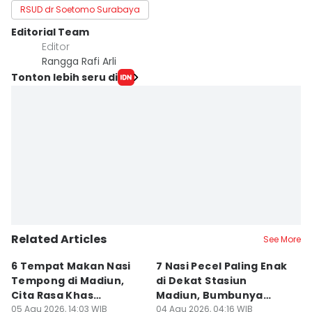
RSUD dr Soetomo Surabaya
Editorial Team
Editor
Rangga Rafi Arli
Tonton lebih seru di
Related Articles
See More
6 Tempat Makan Nasi
7 Nasi Pecel Paling Enak
5
Tempong di Madiun,
di Dekat Stasiun
S
Cita Rasa Khas
Madiun, Bumbunya
A
Banyuwangi
05 Agu 2026, 14:03 WIB
Khas
04 Agu 2026, 04:16 WIB
03