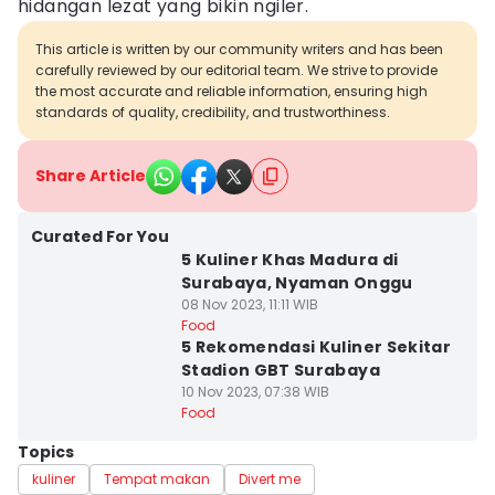
hidangan lezat yang bikin ngiler.
This article is written by our community writers and has been
carefully reviewed by our editorial team. We strive to provide
the most accurate and reliable information, ensuring high
standards of quality, credibility, and trustworthiness.
Share Article
Curated For You
5 Kuliner Khas Madura di
Surabaya, Nyaman Onggu
08 Nov 2023, 11:11 WIB
Food
5 Rekomendasi Kuliner Sekitar
Stadion GBT Surabaya
10 Nov 2023, 07:38 WIB
Food
Topics
kuliner
Tempat makan
Divert me