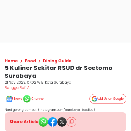
Home
Food
Dining Guide
5 Kuliner Sekitar RSUD dr Soetomo
Surabaya
21 Nov 2023, 07:02 WIB
Kota Surabaya
Rangga Rafi Arli
News
Channel
Add Us on Google
Nasi goreng sempal. (Instagram.com/surabaya_foodies)
Share Article