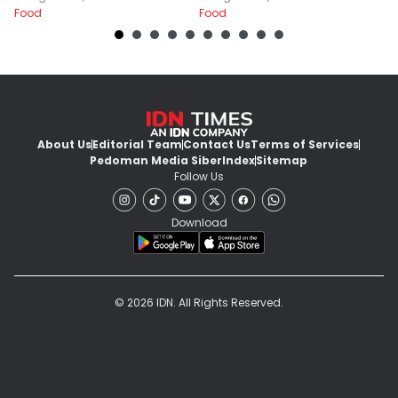
Food
Food
Fo
About Us
Editorial Team
Contact Us
Terms of Services
Pedoman Media Siber
Index
Sitemap
Follow Us
Download
© 2026 IDN. All Rights Reserved.