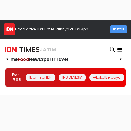
Baca artikel
IDN Times
lainnya di IDN App
Install
JATIM
Home
Food
News
Sport
Travel
For
Iklanin di IDN
INSIDENESIA
#LokalBerdaya
You