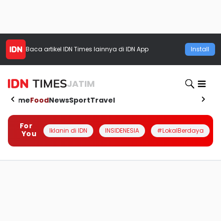
Baca artikel
IDN Times
lainnya di IDN App
Install
JATIM
Home
Food
News
Sport
Travel
For
Iklanin di IDN
INSIDENESIA
#LokalBerdaya
You