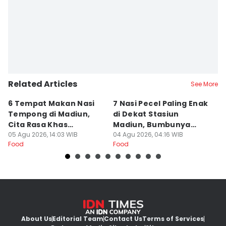
Related Articles
See More
6 Tempat Makan Nasi
7 Nasi Pecel Paling Enak
5
Tempong di Madiun,
di Dekat Stasiun
S
Cita Rasa Khas
Madiun, Bumbunya
A
Banyuwangi
05 Agu 2026, 14:03 WIB
Khas
04 Agu 2026, 04:16 WIB
03
Food
Food
Fo
About Us
Editorial Team
Contact Us
Terms of Services