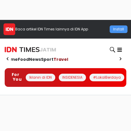
Baca artikel
IDN Times
lainnya di IDN App
Install
JATIM
Home
Food
News
Sport
Travel
For
Iklanin di IDN
INSIDENESIA
#LokalBerdaya
You