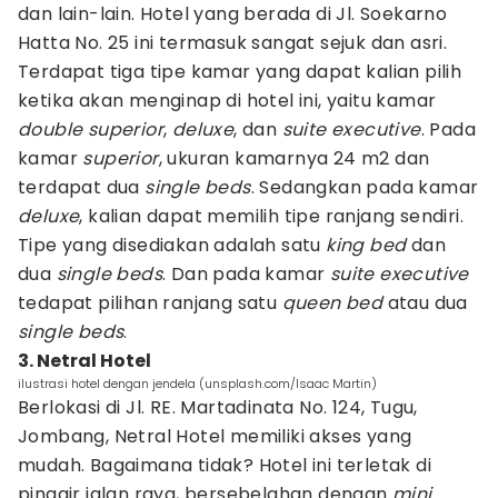
dan lain-lain. Hotel yang berada di Jl. Soekarno
Hatta No. 25 ini termasuk sangat sejuk dan asri.
Terdapat tiga tipe kamar yang dapat kalian pilih
ketika akan menginap di hotel ini, yaitu kamar
double superior
,
deluxe
, dan
suite executive
. Pada
kamar
superior
, ukuran kamarnya 24 m2 dan
terdapat dua
single beds
. Sedangkan pada kamar
deluxe
, kalian dapat memilih tipe ranjang sendiri.
Tipe yang disediakan adalah satu
king bed
dan
dua
single beds
. Dan pada kamar
suite
executive
tedapat pilihan ranjang satu
queen bed
atau dua
single beds
.
3. Netral Hotel
ilustrasi hotel dengan jendela (unsplash.com/Isaac Martin)
Berlokasi di Jl. RE. Martadinata No. 124, Tugu,
Jombang, Netral Hotel memiliki akses yang
mudah. Bagaimana tidak? Hotel ini terletak di
pinggir jalan raya, bersebelahan dengan
mini