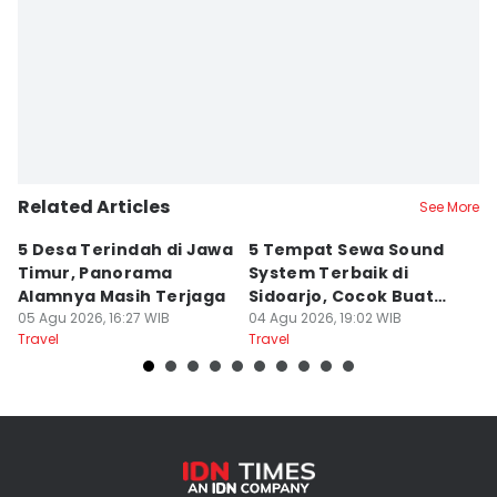
Editor
Faiz Nashrillah
Editor
Zumrotul Abidin
Related Articles
See More
5 Desa Terindah di Jawa
5 Tempat Sewa Sound
7 
Timur, Panorama
System Terbaik di
P
Alamnya Masih Terjaga
Sidoarjo, Cocok Buat
M
05 Agu 2026, 16:27 WIB
Agustusan
04 Agu 2026, 19:02 WIB
A
04
Travel
Travel
Tr