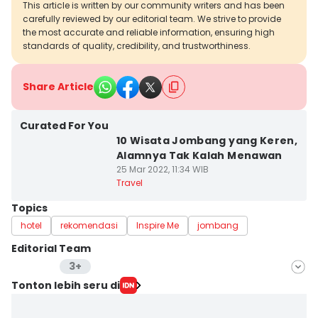
This article is written by our community writers and has been
carefully reviewed by our editorial team. We strive to provide
the most accurate and reliable information, ensuring high
standards of quality, credibility, and trustworthiness.
Share Article
Curated For You
10 Wisata Jombang yang Keren,
Alamnya Tak Kalah Menawan
25 Mar 2022, 11:34 WIB
Travel
Topics
hotel
rekomendasi
Inspire Me
jombang
Editorial Team
3+
Editor
Tonton lebih seru di
Stella Azasya