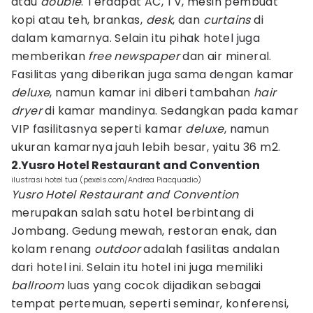
atau
double
. Terdapat AC, TV, mesin pembuat
kopi atau teh, brankas,
desk
, dan
curtains
di
dalam kamarnya. Selain itu pihak hotel juga
memberikan
free newspaper
dan air mineral.
Fasilitas yang diberikan juga sama dengan kamar
deluxe
, namun kamar ini diberi tambahan
hair
dryer
di kamar mandinya. Sedangkan pada kamar
VIP fasilitasnya seperti kamar
deluxe
, namun
ukuran kamarnya jauh lebih besar, yaitu 36 m2.
2.Yusro Hotel Restaurant and Convention
ilustrasi hotel tua (pexels.com/Andrea Piacquadio)
Yusro Hotel Restaurant and Convention
merupakan salah satu hotel berbintang di
Jombang. Gedung mewah, restoran enak, dan
kolam renang
outdoor
adalah fasilitas andalan
dari hotel ini. Selain itu hotel ini juga memiliki
ballroom
luas yang cocok dijadikan sebagai
tempat pertemuan, seperti seminar, konferensi,