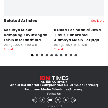
Related Articles
See More
Serunya Susur
5 Desa Terindah di Jawa
5
Kampung Kayutangan
Timur, Panorama
S
Lebih Interaktif ala
Alamnya Masih Terjaga
S
Kelana Race
08 Agu 2026, 17:09 WIB
05 Agu 2026, 16:27 WIB
A
04
Travel
Travel
Tr
About Us
Editorial Team
Contact Us
Terms of Services
Pedoman Media Siber
Index
Sitemap
Follow Us
Download