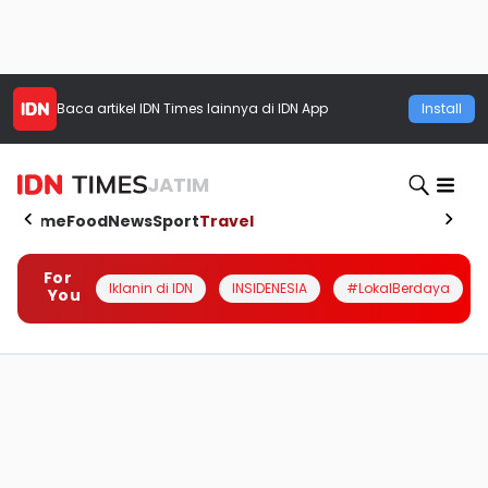
Baca artikel
IDN Times
lainnya di IDN App
Install
JATIM
Home
Food
News
Sport
Travel
For
Iklanin di IDN
INSIDENESIA
#LokalBerdaya
You