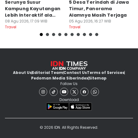
Serunya Susur
5 Desa Terindah di Jawa
5
Kampung Kayutangan
Timur, Panorama
S
Lebih Interaktif ala
Alamnya Masih Terjaga
S
Kelana Race
08 Agu 2026, 17:09 WIB
05 Agu 2026, 16:27 WIB
A
04
Travel
Travel
Tr
About Us
Editorial Team
Contact Us
Terms of Services
Pedoman Media Siber
Index
Sitemap
Follow Us
Download
© 2026 IDN. All Rights Reserved.