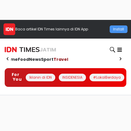
Baca artikel
IDN Times
lainnya di IDN App
Install
JATIM
Home
Food
News
Sport
Travel
For
Iklanin di IDN
INSIDENESIA
#LokalBerdaya
You