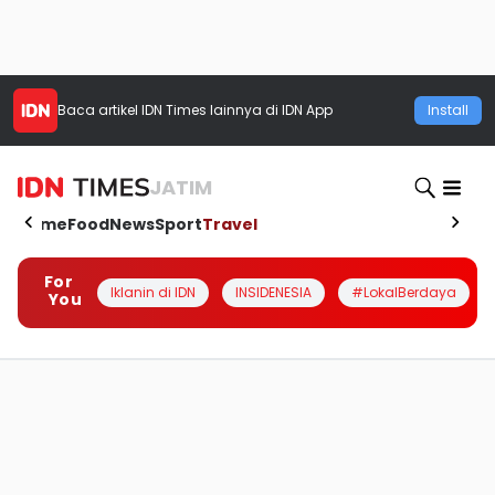
Baca artikel
IDN Times
lainnya di IDN App
Install
JATIM
Home
Food
News
Sport
Travel
For
Iklanin di IDN
INSIDENESIA
#LokalBerdaya
You