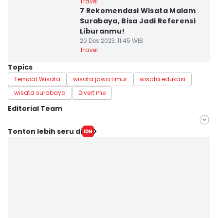
Travel
7 Rekomendasi Wisata Malam
Surabaya, Bisa Jadi Referensi
Liburanmu!
20 Des 2023, 11:45 WIB
Travel
Topics
Tempat Wisata
wisata jawa timur
wisata edukasi
wisata surabaya
Divert me
Editorial Team
Editor
Tonton lebih seru di
Zumrotul Abidin
Editor
Retno Rahayu