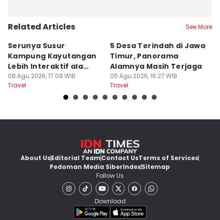
Related Articles
See More
Serunya Susur
5 Desa Terindah di Jawa
5
Kampung Kayutangan
Timur, Panorama
S
Lebih Interaktif ala
Alamnya Masih Terjaga
S
Kelana Race
08 Agu 2026, 17:09 WIB
05 Agu 2026, 16:27 WIB
A
04
Travel
Travel
Tr
About Us
Editorial Team
Contact Us
Terms of Services
Pedoman Media Siber
Index
Sitemap
Follow Us
Download