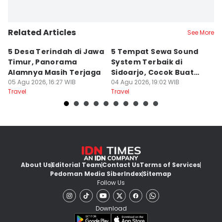
Related Articles
See More
5 Desa Terindah di Jawa
5 Tempat Sewa Sound
7 
Timur, Panorama
System Terbaik di
P
Alamnya Masih Terjaga
Sidoarjo, Cocok Buat
M
05 Agu 2026, 16:27 WIB
Agustusan
04 Agu 2026, 19:02 WIB
A
04
Travel
Travel
Tr
About Us
Editorial Team
Contact Us
Terms of Services
Pedoman Media Siber
Index
Sitemap
Follow Us
Download