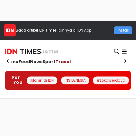
Baca artikel
IDN Times
lainnya di IDN App
Install
JATIM
Home
Food
News
Sport
Travel
For
Iklanin di IDN
INSIDENESIA
#LokalBerdaya
You