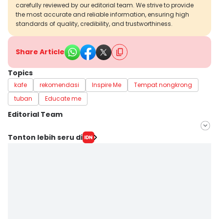
carefully reviewed by our editorial team. We strive to provide
the most accurate and reliable information, ensuring high
standards of quality, credibility, and trustworthiness.
Share Article
Topics
kafe
rekomendasi
Inspire Me
Tempat nongkrong
tuban
Educate me
Editorial Team
Editor
Tonton lebih seru di
Faiz Nashrillah
Editor
Zumrotul Abidin