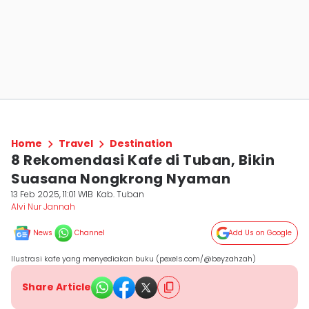
Home
Travel
Destination
8 Rekomendasi Kafe di Tuban, Bikin
Suasana Nongkrong Nyaman
13 Feb 2025, 11:01 WIB
Kab. Tuban
Alvi Nur Jannah
News
Channel
Add Us on Google
Ilustrasi kafe yang menyediakan buku (pexels.com/@beyzahzah)
Share Article