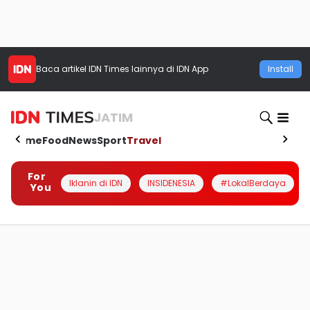
Baca artikel
IDN Times
lainnya di IDN App
Install
JATIM
Home
Food
News
Sport
Travel
For
Iklanin di IDN
INSIDENESIA
#LokalBerdaya
You