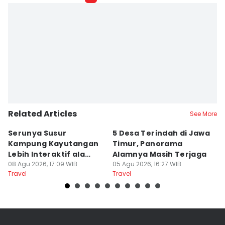
Related Articles
See More
Serunya Susur
5 Desa Terindah di Jawa
5
Kampung Kayutangan
Timur, Panorama
S
Lebih Interaktif ala
Alamnya Masih Terjaga
S
Kelana Race
08 Agu 2026, 17:09 WIB
05 Agu 2026, 16:27 WIB
A
04
Travel
Travel
Tr