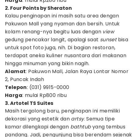
Harga
: mulai Rp286 ribu
2. Four Points by Sheraton
Kalau penginapan ini masih satu area dengan
Pakuwon Mall yang nyaman dan bersih. Untuk
kolam renang-nya begitu luas dengan
view
gedung pencakar langit, apalagi saat
sunset
bisa
untuk spot foto juga, nih. Di bagian restoran,
terdapat aneka kuliner nusantara dari makanan
hingga minuman yang bikin nagih.
Alamat
: Pakuwon Mall, Jalan Raya Lontar Nomor
2, Puncak Indah
Telepon
: (031) 9915-0000
Harga
: mulai Rp800 ribu
3. Artotel TS Suites
Masih tergolong baru, penginapan ini memiliki
dekorasi yang estetik dan
artsy
. Semua tipe
kamar dilengkapi dengan
bathtub
yang tembus
pandang. Jadi, pengunjung bisa berendam sejenak