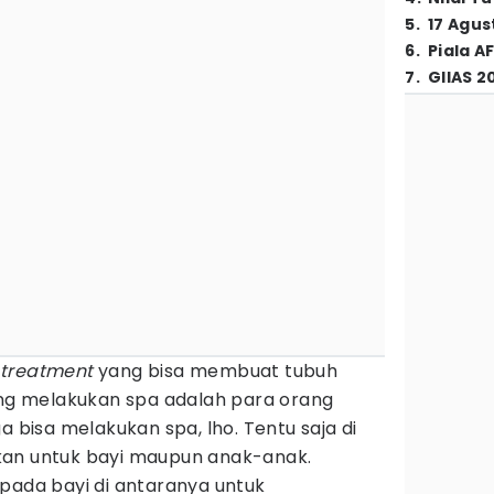
5
.
17 Agus
6
.
Piala A
7
.
GIIAS 2
u
treatment
yang bisa membuat tubuh
yang melakukan spa adalah para orang
a bisa melakukan spa, lho. Tentu saja di
kan untuk bayi maupun anak-anak.
pada bayi di antaranya untuk