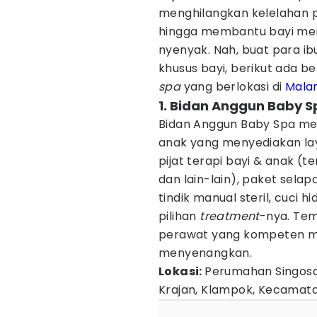
menghilangkan kelelahan 
hingga membantu bayi menja
nyenyak. Nah, buat para ibu
khusus bayi, berikut ada
spa
yang berlokasi di
Mala
1. Bidan Anggun Baby S
Bidan Anggun Baby Spa me
anak yang menyediakan l
pijat terapi bayi & anak (te
dan lain-lain), paket sela
tindik manual steril, cuci h
pilihan
treatment
-nya. Te
perawat yang kompeten
menyenangkan.
Lokasi:
Perumahan Singosar
Krajan, Klampok, Kecamata