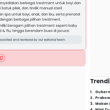
nyediakan berbagai treatment untuk bayi dan
 batuk pilek, dan tindik manual steril.
 spa untuk bayi, anak, dan ibu, serta prenatal
dengan berbagai pilihan treatment.
iliki beragam pilihan treatment seperti baby
& flu, hingga berendam busa di jacuzzi.
ssisted and reviewed by our editorial team.
Trendi
1
.
Gubern
2
.
Prabow
3
.
Makan B
4
.
Nilai T