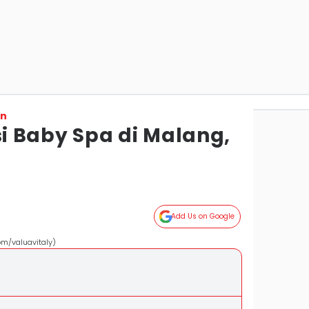
on
 Baby Spa di Malang,
Add Us on Google
om/valuavitaly)