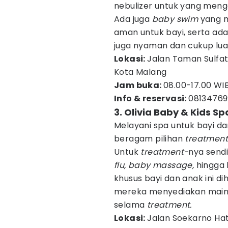
nebulizer untuk yang meng
Ada juga
baby swim
yang 
aman untuk bayi, serta ad
juga nyaman dan cukup luas
Lokasi:
Jalan Taman Sulfat 
Kota Malang
Jam buka:
08.00-17.00 WIB
Info & reservasi:
0813476
3. Olivia Baby & Kids Sp
Melayani spa untuk bayi dan
beragam pilihan
treatmen
Untuk
treatment-
nya sendi
flu, baby massage,
hingga 
khusus bayi dan anak ini di
mereka menyediakan mainan
selama
treatment.
Lokasi:
Jalan Soekarno Hat