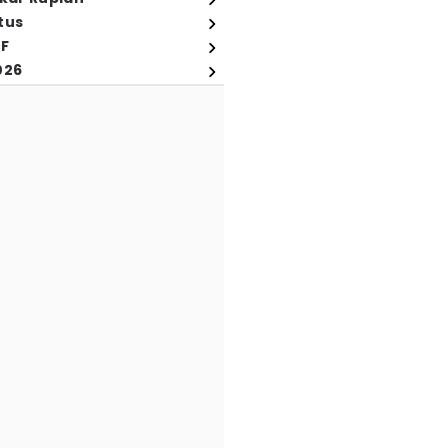
tus
FF
026