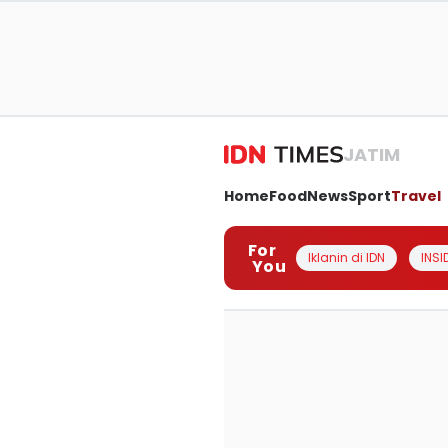
JATIM
Home
Food
News
Sport
Travel
For
Iklanin di IDN
INSI
You