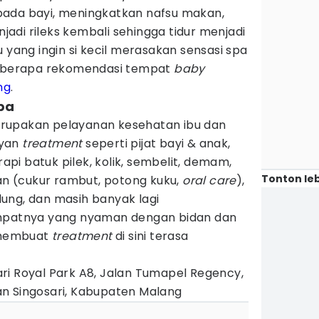
pada bayi, meningkatkan nafsu makan,
di rileks kembali sehingga tidur menjadi
 yang ingin si kecil merasakan sensasi spa
 beberapa rekomendasi tempat
baby
ng
.
pa
rupakan pelayanan kesehatan ibu dan
ayan
treatment
seperti pijat bayi & anak,
rapi batuk pilek, kolik, sembelit, demam,
Tonton leb
pan (cukur rambut, potong kuku,
oral care
),
idung, dan masih banyak lagi
mpatnya yang nyaman dengan bidan dan
 membuat
treatment
di sini terasa
i Royal Park A8, Jalan Tumapel Regency,
n Singosari, Kabupaten Malang