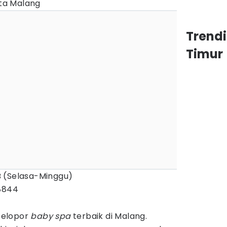
ta Malang
Trend
Timur
B (Selasa-Minggu)
8844
pelopor
baby spa
terbaik di Malang.