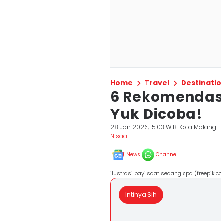
Home
Travel
Destinati
6 Rekomendasi
Yuk Dicoba!
28 Jan 2026, 15:03 WIB
Kota Malang
Nisaa
News
Channel
ilustrasi bayi saat sedang spa (freepik.c
Intinya Sih