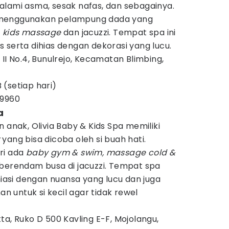
alami asma, sesak nafas, dan sebagainya.
menggunakan pelampung dada yang
a
kids massage
dan jacuzzi. Tempat spa ini
 serta dihias dengan dekorasi yang lucu.
II No.4, Bunulrejo, Kecamatan Blimbing,
 (setiap hari)
99960
a
 anak, Olivia Baby & Kids Spa memiliki
t
yang bisa dicoba oleh si buah hati.
ri ada
baby gym & swim, massage cold &
berendam busa di jacuzzi. Tempat spa
hiasi dengan nuansa yang lucu dan juga
 untuk si kecil agar tidak rewel
ta, Ruko D 500 Kavling E-F, Mojolangu,