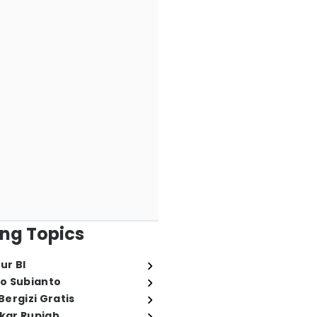
ng Topics
ur BI
o Subianto
ergizi Gratis
ukar Rupiah