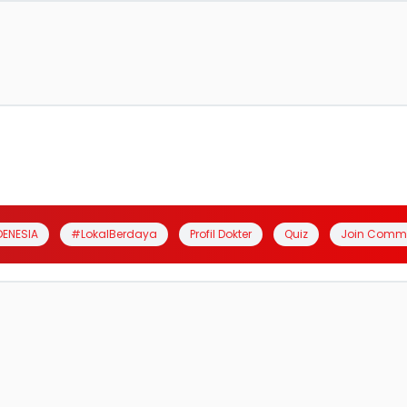
DENESIA
#LokalBerdaya
Profil Dokter
Quiz
Join Comm