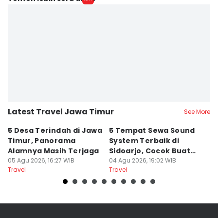
Latest Travel Jawa Timur
See More
5 Desa Terindah di Jawa
5 Tempat Sewa Sound
7 
Timur, Panorama
System Terbaik di
P
Alamnya Masih Terjaga
Sidoarjo, Cocok Buat
M
05 Agu 2026, 16:27 WIB
Agustusan
04 Agu 2026, 19:02 WIB
A
04
Travel
Travel
Tr