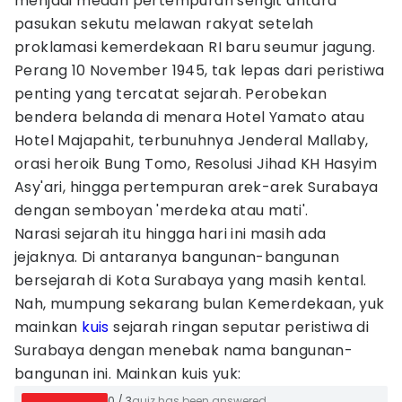
menjadi medan pertempuran sengit antara
pasukan sekutu melawan rakyat setelah
proklamasi kemerdekaan RI baru seumur jagung.
Perang 10 November 1945, tak lepas dari peristiwa
penting yang tercatat sejarah. Perobekan
bendera belanda di menara Hotel Yamato atau
Hotel Majapahit, terbunuhnya Jenderal Mallaby,
orasi heroik Bung Tomo, Resolusi Jihad KH Hasyim
Asy'ari, hingga pertempuran arek-arek Surabaya
dengan semboyan 'merdeka atau mati'.
Narasi sejarah itu hingga hari ini masih ada
jejaknya. Di antaranya bangunan-bangunan
bersejarah di Kota Surabaya yang masih kental.
Nah, mumpung sekarang bulan Kemerdekaan, yuk
mainkan
kuis
sejarah ringan seputar peristiwa di
Surabaya dengan menebak nama bangunan-
bangunan ini. Mainkan kuis yuk:
0
/
3
quiz has been answered.