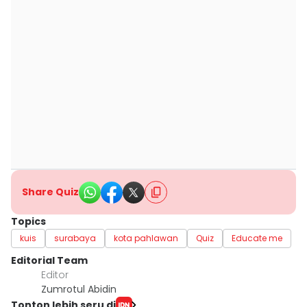
Share Quiz
Topics
kuis
surabaya
kota pahlawan
Quiz
Educate me
Editorial Team
Editor
Zumrotul Abidin
Tonton lebih seru di