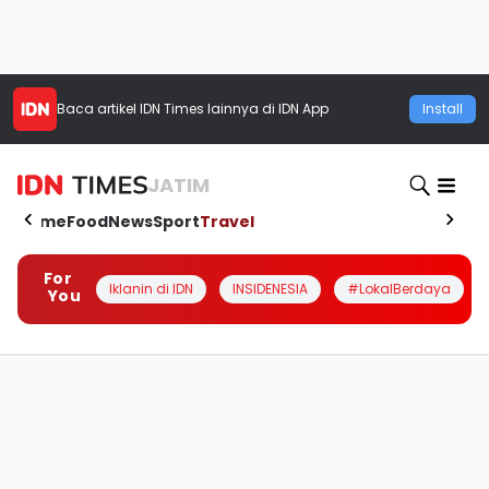
Baca artikel
IDN Times
lainnya di IDN App
Install
JATIM
Home
Food
News
Sport
Travel
For
Iklanin di IDN
INSIDENESIA
#LokalBerdaya
You