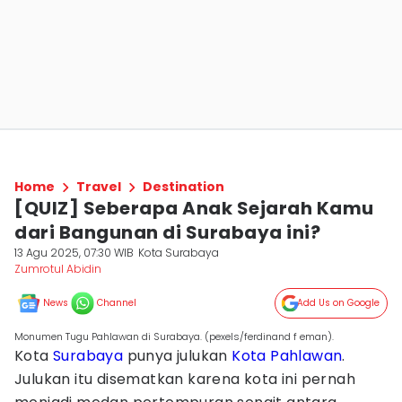
Home
Travel
Destination
[QUIZ] Seberapa Anak Sejarah Kamu
dari Bangunan di Surabaya ini?
13 Agu 2025, 07:30 WIB
Kota Surabaya
Zumrotul Abidin
News
Channel
Add Us on Google
Monumen Tugu Pahlawan di Surabaya. (pexels/ferdinand f eman).
Kota
Surabaya
punya julukan
Kota Pahlawan
.
Julukan itu disematkan karena kota ini pernah