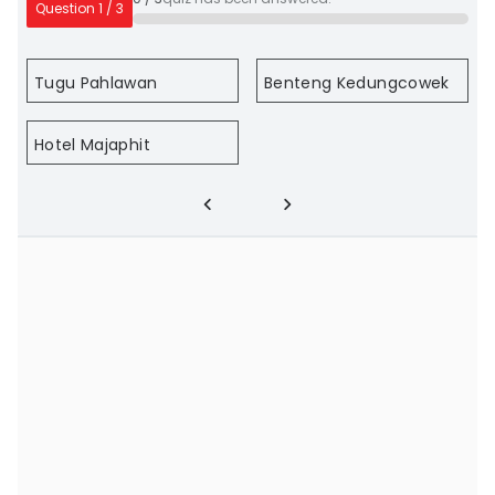
Question
1
/
3
Tugu Pahlawan
Benteng Kedungcowek
Hotel Majaphit