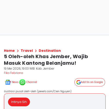
Home
Travel
Destination
5 Oleh-oleh Khas Jember, Wajib
Masuk Kantong Belanjamu!
19 Mei 2026, 19:03 WIB
Kab. Jember
Fika Febriana
News
Channel
Add Us on Google
ilustrasi pusat oleh-oleh (pexels.com/Cien Nguyen)
Intinya Sih