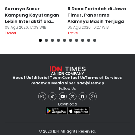
Serunya Susur
5 Desa Terindah di Jawa
5
Kampung Kayutangan
Timur, Panorama
S
Lebih Interaktif ala
Alamnya Masih Terjaga
S
Kelana Race
08 Agu 2026, 17:09 WIB
05 Agu 2026, 16:27 WIB
A
04
Travel
Travel
Tr
About Us
Editorial Team
Contact Us
Terms of Services
Pedoman Media Siber
Index
Sitemap
Follow Us
Download
© 2026 IDN. All Rights Reserved.