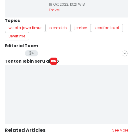
18 Okt 2022, 13:21 WIB
Travel
Topics
wisata jawa timur
oleh-oleh
jember
kearifan lokal
Divert me
Editorial Team
3+
Editor
Tonton lebih seru di
Stella Azasya
Editor
Faiz Nashrillah
Editor
Zumrotul Abidin
Related Articles
See More