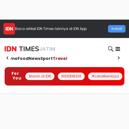
Baca artikel
IDN Times
lainnya di IDN App
Install
JATIM
Home
Food
News
Sport
Travel
For
Iklanin di IDN
INSIDENESIA
#LokalBerdaya
You