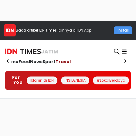
Baca artikel
IDN Times
lainnya di IDN App
Install
JATIM
Home
Food
News
Sport
Travel
For
Iklanin di IDN
INSIDENESIA
#LokalBerdaya
You