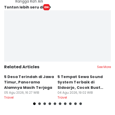
Rangga Rafi Arli
Tonton lebih seru di
Related Articles
See More
5 Desa Terindah di Jawa
5 Tempat Sewa Sound
7 
Timur, Panorama
System Terbaik di
P
Alamnya Masih Terjaga
Sidoarjo, Cocok Buat
M
05 Agu 2026, 16:27 WIB
Agustusan
04 Agu 2026, 19:02 WIB
A
04
Travel
Travel
Tr