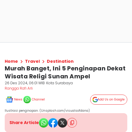
Home
Travel
Destination
Murah Banget, Ini 5 Penginapan Dekat
Wisata Religi Sunan Ampel
26 Des 2024, 06:01 WIB
Kota Surabaya
Rangga Rafi Arli
News
Channel
Add Us on Google
Ilustrasi penginapan. (Unsplash.com/visualsofdana)
Share Article