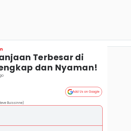
on
anjaan Terbesar di
 Lengkap dan Nyaman!
ggo
Add Us on Google
teve Buissinne)