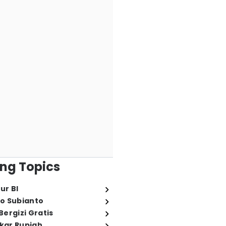
ng Topics
ur BI
o Subianto
ergizi Gratis
ukar Rupiah