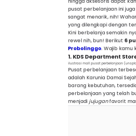
hingga aksesoris dapat kamu
pusat perbelanjaan ini jug
sangat menarik, nih! Waha
yang dilengkapi dengan t
Kini berbelanja semakin n
rewel nih, bun! Berikut
6 pu
Probolinggo
. Wajib kamu 
1. KDS Department Stor
ilustrasi mall pusat perbelanjaan (unsp
Pusat perbelanjaan terbesa
adalah Karunia Damai Seja
barang kebutuhan, tersedia 
perbelanjaan yang telah buk
menjadi
jujugan
favorit ma