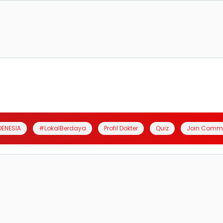
DENESIA
#LokalBerdaya
Profil Dokter
Quiz
Join Comm