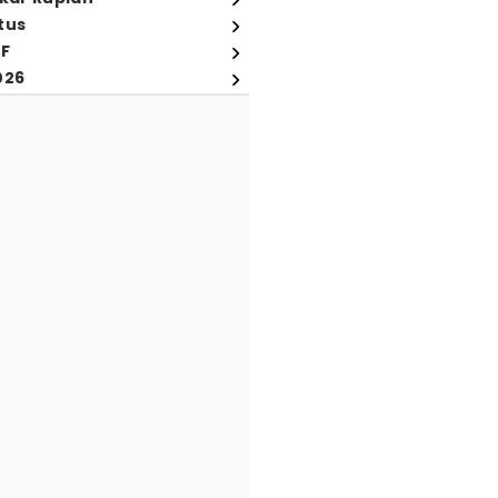
tus
FF
026