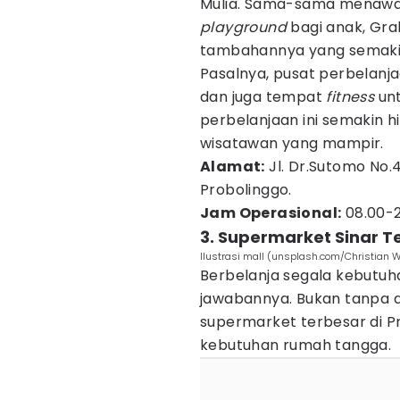
Mulia. Sama-sama menawar
playground
bagi anak, Grah
tambahannya yang semaki
Pasalnya, pusat perbelan
dan juga tempat
fitness
unt
perbelanjaan ini semakin h
wisatawan yang mampir.
Alamat:
Jl. Dr.Sutomo No.4
Probolinggo.
Jam Operasional:
08.00-2
3. Supermarket Sinar T
Ilustrasi mall (unsplash.com/Christian 
Berbelanja segala kebutuh
jawabannya. Bukan tanpa a
supermarket terbesar di P
kebutuhan rumah tangga.