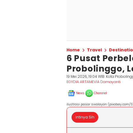
Home
Travel
Destinati
6 Pusat Perbel
Probolinggo,
19 Mei 2026, 19:04 WIB
Kota Probolin
EGYDIA ARTAMEVIA Damayanti
News
Channel
ilustrasi pasar swalayan (pixabay.com/S
Intinya Sih