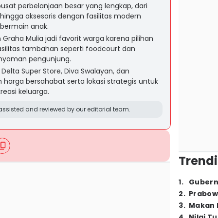
sat perbelanjaan besar yang lengkap, dari
 hingga aksesoris dengan fasilitas modern
 bermain anak.
raha Mulia jadi favorit warga karena pilihan
silitas tambahan seperti foodcourt dan
n nyaman pengunjung.
Delta Super Store, Diva Swalayan, dan
 harga bersahabat serta lokasi strategis untuk
reasi keluarga.
ssisted and reviewed by our editorial team.
Trendi
1
.
Gubern
2
.
Prabow
3
.
Makan B
4
.
Nilai T