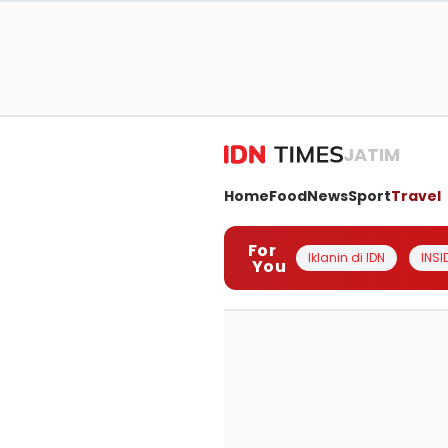
JATIM
Home
Food
News
Sport
Travel
For
Iklanin di IDN
INSI
You