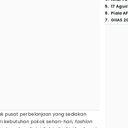
5
.
17 Agus
6
.
Piala A
7
.
GIIAS 2
k pusat perbelanjaan yang sediakan
ri kebutuhan pokok sehari-hari,
fashion