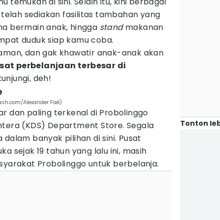
 temukan di sini. Selain itu, kini berbagai
a telah sediakan fasilitas tambahan yang
na bermain anak, hingga
stand
makanan
empat duduk siap kamu coba.
yaman, dan gak khawatir anak-anak akan
sat perbelanjaan terbesar di
kunjungi, deh!
e
lash.com/Alexander Faé)
r dan paling terkenal di Probolinggo
Tonton leb
htera (KDS) Department Store. Segala
dalam banyak pilihan di sini. Pusat
a sejak 19 tahun yang lalu ini, masih
syarakat Probolinggo untuk berbelanja.