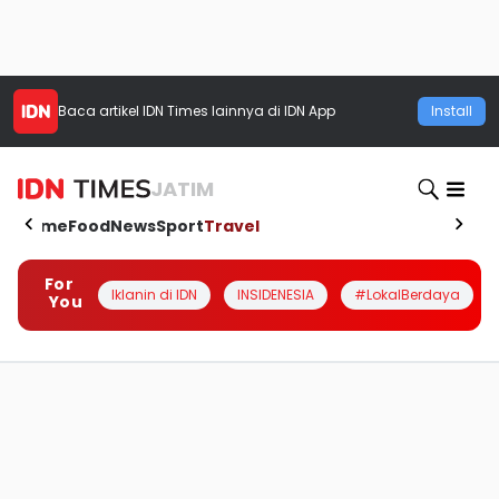
Baca artikel
IDN Times
lainnya di IDN App
Install
JATIM
Home
Food
News
Sport
Travel
For
Iklanin di IDN
INSIDENESIA
#LokalBerdaya
You