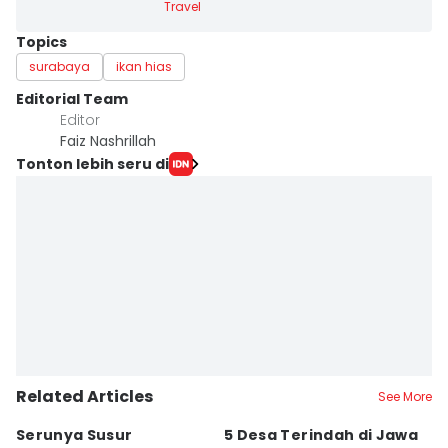
Travel
Topics
surabaya
ikan hias
Editorial Team
Editor
Faiz Nashrillah
Tonton lebih seru di
Related Articles
See More
Serunya Susur
5 Desa Terindah di Jawa
5