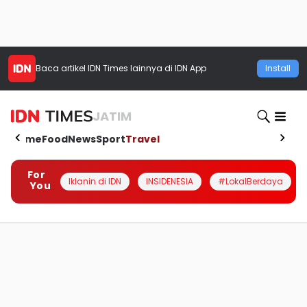
Baca artikel
IDN Times
lainnya di IDN App
Install
JATIM
Home
Food
News
Sport
Travel
For
Iklanin di IDN
INSIDENESIA
#LokalBerdaya
You