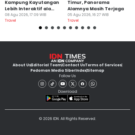
Kampung Kayutangan
Timur, Panorama
S
Lebih Interaktif ala
Alamnya Masih Terjaga
S
Kelana Race
08 Agu 2026, 17:09 WIB
05 Agu 2026, 16:27 WIB
A
04
Travel
Travel
Tr
About Us
Editorial Team
Contact Us
Terms of Services
Pedoman Media Siber
Index
Sitemap
Follow Us
Download
© 2026 IDN. All Rights Reserved.