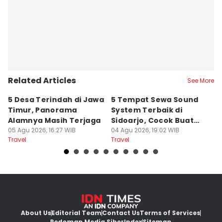
Related Articles
See More
5 Desa Terindah di Jawa
5 Tempat Sewa Sound
7 
Timur, Panorama
System Terbaik di
P
Alamnya Masih Terjaga
Sidoarjo, Cocok Buat
M
05 Agu 2026, 16:27 WIB
Agustusan
04 Agu 2026, 19:02 WIB
A
04
Travel
Travel
Tr
About Us
Editorial Team
Contact Us
Terms of Services
Pedoman Media Siber
Index
Sitemap