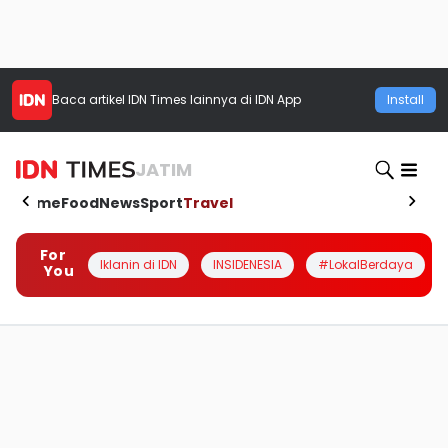
Baca artikel
IDN Times
lainnya di IDN App
Install
JATIM
Home
Food
News
Sport
Travel
For
Iklanin di IDN
INSIDENESIA
#LokalBerdaya
You