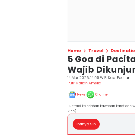
Home
Travel
Destinati
5 Goa di Pacit
Wajib Dikunju
14 Mar 2026, 14:09 WIB
Kab. Pacitan
Putri Nailah Amelia
News
Channel
Ilustrasi keindahan kawasan karst dan w
Vinh)
Intinya Sih