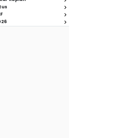
tus
FF
026