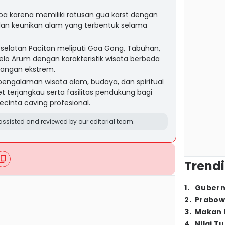
 Goa karena memiliki ratusan gua karst dengan
 dan keunikan alam yang terbentuk selama
r selatan Pacitan meliputi Goa Gong, Tabuhan,
Selo Arum dengan karakteristik wisata berbeda
alangan ekstrem.
pengalaman wisata alam, budaya, dan spiritual
 terjangkau serta fasilitas pendukung bagi
cinta caving profesional.
ssisted and reviewed by our editorial team.
Trendi
1
.
Gubern
2
.
Prabow
3
.
Makan B
4
.
Nilai T