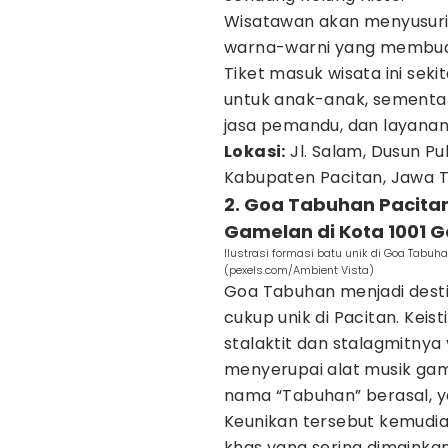
Wisatawan akan menyusuri 
warna-warni yang membuat 
Tiket masuk wisata ini sek
untuk anak-anak, sementar
jasa pemandu, dan layanan f
Lokasi:
Jl. Salam, Dusun P
Kabupaten Pacitan, Jawa T
2. Goa Tabuhan Pacita
Gamelan di Kota 1001 
Ilustrasi formasi batu unik di Goa Tabu
(pexels.com/Ambient Vista)
Goa Tabuhan menjadi desti
cukup unik di Pacitan. Kei
stalaktit dan stalagmitny
menyerupai alat musik game
nama “Tabuhan” berasal, y
Keunikan tersebut kemudi
khas yang sering dimainka