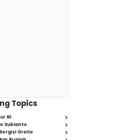
ng Topics
ur BI
o Subianto
ergizi Gratis
ukar Rupiah