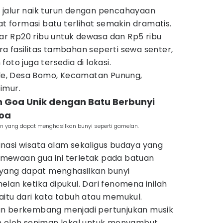
jalur naik turun dengan pencahayaan
formasi batu terlihat semakin dramatis.
itar Rp20 ribu untuk dewasa dan Rp5 ribu
a fasilitas tambahan seperti sewa senter,
oto juga tersedia di lokasi.
ule, Desa Bomo, Kecamatan Punung,
imur.
n Goa Unik dengan Batu Berbunyi
Goa
han yang dapat menghasilkan bunyi seperti gamelan.
nasi wisata alam sekaligus budaya yang
stimewaan gua ini terletak pada batuan
a yang dapat menghasilkan bunyi
lan ketika dipukul. Dari fenomena inilah
aitu dari kata tabuh atau memukul.
an berkembang menjadi pertunjukan musik
n oleh seniman lokal untuk menyambut