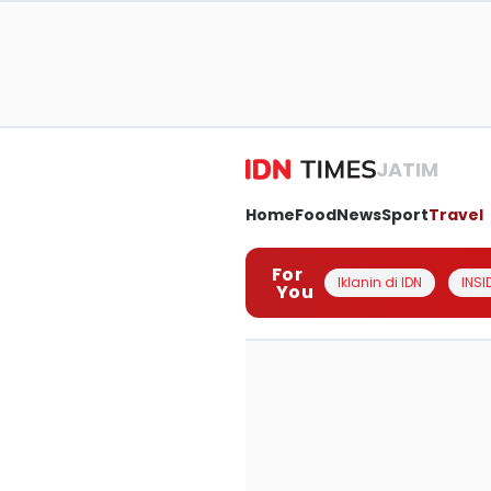
JATIM
Home
Food
News
Sport
Travel
For
Iklanin di IDN
INSI
You