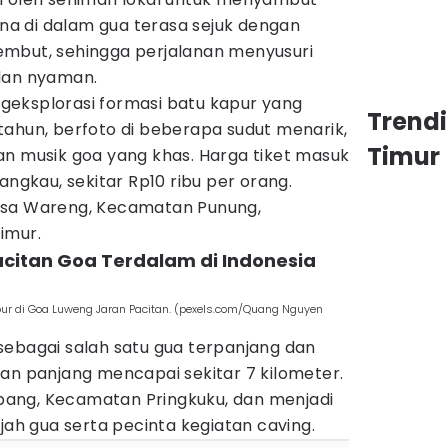
sana di dalam gua terasa sejuk dengan
mbut, sehingga perjalanan menyusuri
dan nyaman.
eksplorasi formasi batu kapur yang
Trend
tahun, berfoto di beberapa sudut menarik,
Timur
an musik goa yang khas. Harga tiket masuk
angkau, sekitar Rp10 ribu per orang.
sa Wareng, Kecamatan Punung,
imur.
acitan Goa Terdalam di Indonesia
apur di Goa Luweng Jaran Pacitan. (pexels.com/Quang Nguyen
sebagai salah satu gua terpanjang dan
an panjang mencapai sekitar 7 kilometer.
lubang, Kecamatan Pringkuku, dan menjadi
jah gua serta pecinta kegiatan caving.