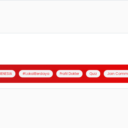
DENESIA
#LokalBerdaya
Profil Dokter
Quiz
Join Comm