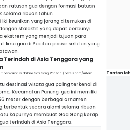
mpan ratusan gua dengan formasi batuan
k selama ribuan tahun.
iki keunikan yang jarang ditemukan di
a dengan stalaktit yang dapat berbunyi
ua ekstrem yang menjadi tujuan para
t lima goa di Pacitan pesisir selatan yang
satawan.
a Terindah di Asia Tenggara yang
an
Tonton leb
mit berwarna di dalam Goa Gong Pacitan. (pexels.com/Artem
u destinasi wisata gua paling terkenal di
Bomo, Kecamatan Punung, gua ini memiliki
 256 meter dengan berbagai ornamen
ng terbentuk secara alami selama ribuan
 batu kapurnya membuat Goa Gong kerap
gua terindah di Asia Tenggara.