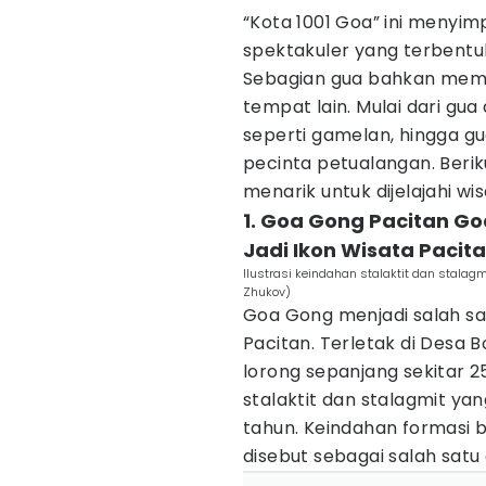
“Kota 1001 Goa” ini menyi
spektakuler yang terbentu
Sebagian gua bahkan memil
tempat lain. Mulai dari gu
seperti gamelan, hingga g
pecinta petualangan. Beriku
menarik untuk dijelajahi wi
1. Goa Gong Pacitan Go
Jadi Ikon Wisata Pacit
Ilustrasi keindahan stalaktit dan stalag
Zhukov)
Goa Gong menjadi salah sat
Pacitan. Terletak di Desa 
lorong sepanjang sekitar
stalaktit dan stalagmit ya
tahun. Keindahan formasi
disebut sebagai salah satu 