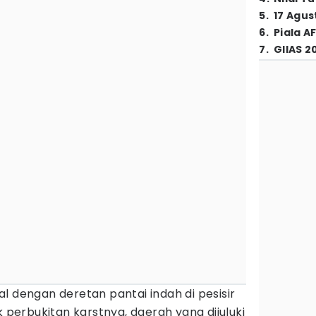
5
.
17 Agus
6
.
Piala A
7
.
GIIAS 2
l dengan deretan pantai indah di pesisir
k perbukitan karstnya, daerah yang dijuluki