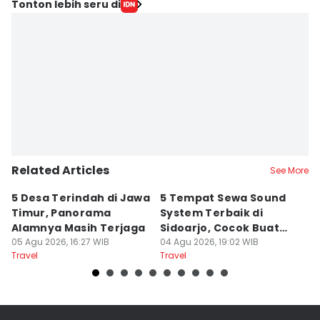
Tonton lebih seru di
Related Articles
See More
5 Desa Terindah di Jawa
5 Tempat Sewa Sound
7 
Timur, Panorama
System Terbaik di
P
Alamnya Masih Terjaga
Sidoarjo, Cocok Buat
M
05 Agu 2026, 16:27 WIB
Agustusan
04 Agu 2026, 19:02 WIB
A
04
Travel
Travel
Tr