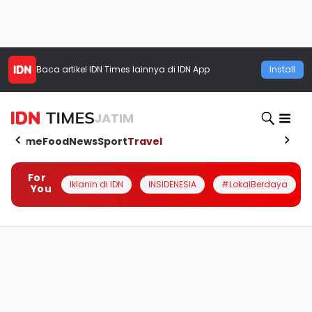
Baca artikel
IDN Times
lainnya di IDN App
Install
JATIM
Home
Food
News
Sport
Travel
For
Iklanin di IDN
INSIDENESIA
#LokalBerdaya
You