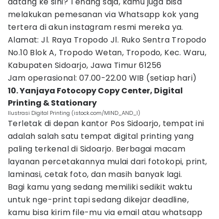
datang ke sini? Tenang saja, kamu juga bisa
melakukan pemesanan via Whatsapp kok yang
tertera di akun instagram resmi mereka ya.
Alamat: Jl. Raya Tropodo Jl. Ruko Sentra Tropodo
No.10 Blok A, Tropodo Wetan, Tropodo, Kec. Waru,
Kabupaten Sidoarjo, Jawa Timur 61256
Jam operasional: 07.00-22.00 WIB (setiap hari)
10. Yanjaya Fotocopy Copy Center, Digital
Printing & Stationary
Ilustrasi Digital Printing (istock.com/MIND_AND_I)
Terletak di depan kantor Pos Sidoarjo, tempat ini
adalah salah satu tempat digital printing yang
paling terkenal di Sidoarjo. Berbagai macam
layanan percetakannya mulai dari fotokopi, print,
laminasi, cetak foto, dan masih banyak lagi.
Bagi kamu yang sedang memiliki sedikit waktu
untuk nge-print tapi sedang dikejar deadline,
kamu bisa kirim file-mu via email atau whatsapp