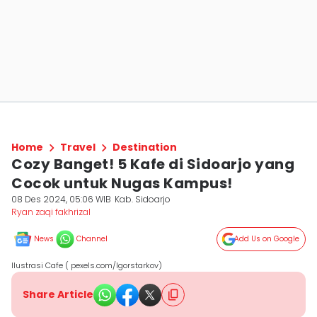
Home
Travel
Destination
Cozy Banget! 5 Kafe di Sidoarjo yang
Cocok untuk Nugas Kampus!
08 Des 2024, 05:06 WIB
Kab. Sidoarjo
Ryan zaqi fakhrizal
News
Channel
Add Us on Google
Ilustrasi Cafe ( pexels.com/Igorstarkov)
Share Article