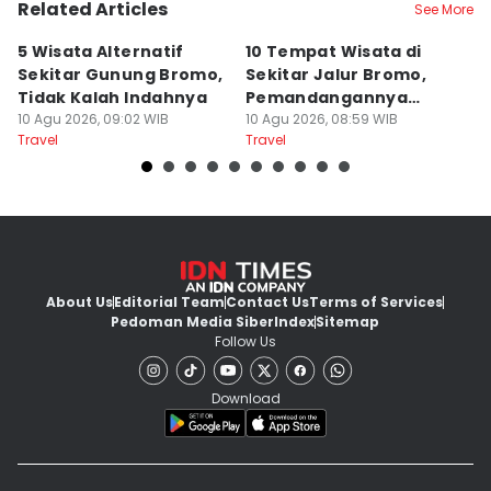
Related Articles
See More
5 Wisata Alternatif
10 Tempat Wisata di
6
Sekitar Gunung Bromo,
Sekitar Jalur Bromo,
S
Tidak Kalah Indahnya
Pemandangannya
P
10 Agu 2026, 09:02 WIB
Cakep!
10 Agu 2026, 08:59 WIB
T
10
Travel
Travel
Tr
About Us
Editorial Team
Contact Us
Terms of Services
Pedoman Media Siber
Index
Sitemap
Follow Us
Download