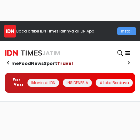
Baca artikel
IDN Times
lainnya di IDN App
Install
JATIM
Home
Food
News
Sport
Travel
For
Iklanin di IDN
INSIDENESIA
#LokalBerdaya
You