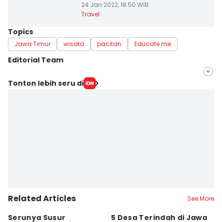
24 Jan 2022, 18:50 WIB
Travel
Topics
Jawa Timur
wisata
pacitan
Educate me
Editorial Team
Editor
Tonton lebih seru di
Faiz Nashrillah
Editor
Zumrotul Abidin
Related Articles
See More
Serunya Susur
5 Desa Terindah di Jawa
5