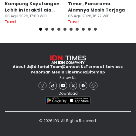
Kampung Kayutangan
Timur, Panorama
S
Lebih Interaktif ala
Alamnya Masih Terjaga
S
Kelana Race
08 Agu 2026, 17:09 WIB
05 Agu 2026, 16:27 WIB
A
04
Travel
Travel
Tr
About Us
Editorial Team
Contact Us
Terms of Services
Pedoman Media Siber
Index
Sitemap
Follow Us
Download
© 2026 IDN. All Rights Reserved.