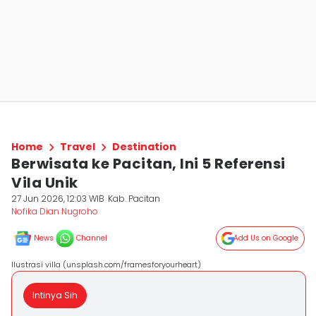
Home
Travel
Destination
Berwisata ke Pacitan, Ini 5 Referensi
Vila Unik
27 Jun 2026, 12:03 WIB
Kab. Pacitan
Nofika Dian Nugroho
News
Channel
Add Us on Google
Ilustrasi villa (unsplash.com/framesforyourheart)
Intinya Sih