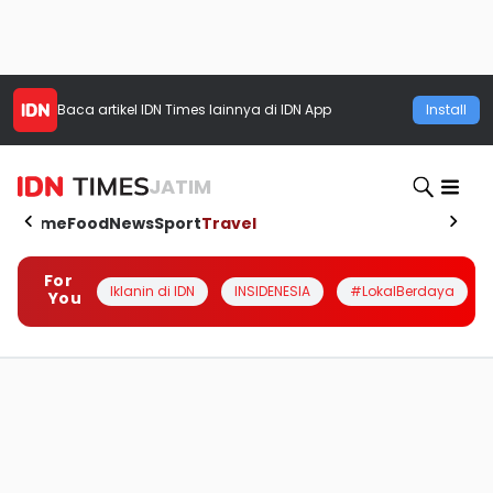
Baca artikel
IDN Times
lainnya di IDN App
Install
JATIM
Home
Food
News
Sport
Travel
For
Iklanin di IDN
INSIDENESIA
#LokalBerdaya
You