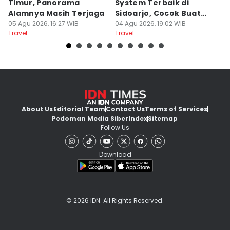
Timur, Panorama
System Terbaik di
P
Alamnya Masih Terjaga
Sidoarjo, Cocok Buat
M
05 Agu 2026, 16:27 WIB
Agustusan
04 Agu 2026, 19:02 WIB
A
04
Travel
Travel
Tr
About Us
Editorial Team
Contact Us
Terms of Services
Pedoman Media Siber
Index
Sitemap
Follow Us
Download
© 2026 IDN. All Rights Reserved.