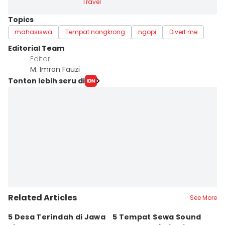
Travel
Topics
mahasiswa
Tempat nongkrong
ngopi
Divert me
Editorial Team
Editor
M. Imron Fauzi
Tonton lebih seru di
Related Articles
See More
5 Desa Terindah di Jawa
5 Tempat Sewa Sound
7 