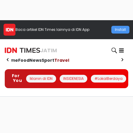
Baca artikel
IDN Times
lainnya di IDN App
Install
JATIM
Home
Food
News
Sport
Travel
For
Iklanin di IDN
INSIDENESIA
#LokalBerdaya
You