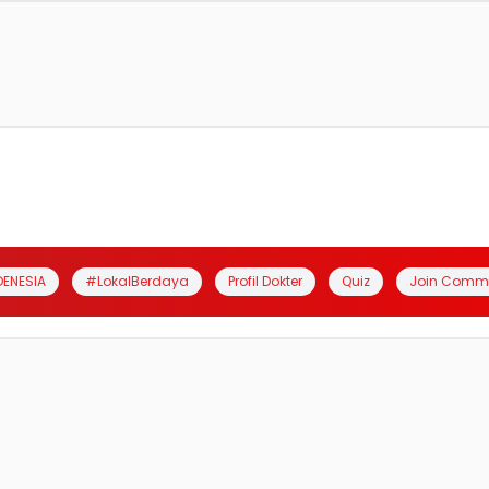
DENESIA
#LokalBerdaya
Profil Dokter
Quiz
Join Comm