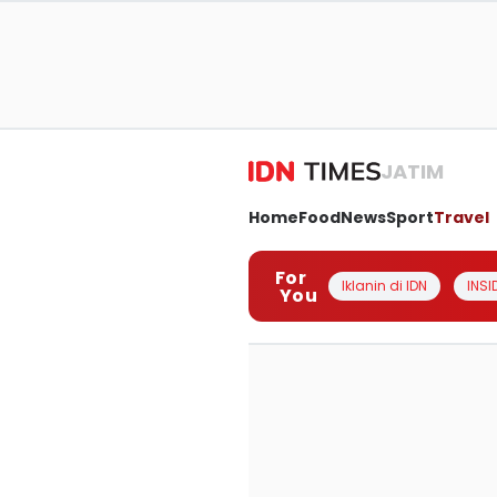
JATIM
Home
Food
News
Sport
Travel
For
Iklanin di IDN
INSI
You