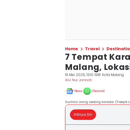
Home
Travel
Destinati
7 Tempat Kara
Malang, Lokas
16 Mei 2026, 19:10 WIB
Kota Malang
Alvi Nur Jannah
News
Channel
Ilustrasi orang sedang karaoke. (Freepik.
Intinya Sih