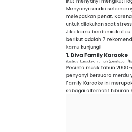
ikut menyanyi mengikuti la
Menyanyi sendiri sebenarn
melepaskan penat. Karena 
untuk dilakukan saat stres
Jika kamu berdomisili ata
berikut adalah 7 rekomend
kamu kunjungi!
1. Diva Family Karaoke
ilustrasi karaoke di rumah (pexels.com/E
Pecinta musik tahun 2000-a
penyanyi bersuara merdu ya
Family Karaoke ini merupak
sebagai alternatif hiburan