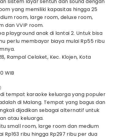
an sistem layar sentuh dan sound dengan
 room yang memiliki kapasitas hingga 25
edium room, large room, deluxe room,
om dan VVIP room.
ea playground anak di lantai 2. Untuk bisa
amu perlu membayar biaya mulai Rp55 ribu
amnya.
.28, Rampal Celaket, Kec. Klojen, Kota
00 WIB
)
di tempat karaoke keluarga yang populer
 adalah di Malang. Tempat yang bagus dan
ali dijadikan sebagai alternatif untuk
an atau keluarga.
aitu small room, large room dan medium
 Rp163 ribu hingga Rp297 ribu per dua