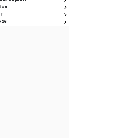
tus
FF
026