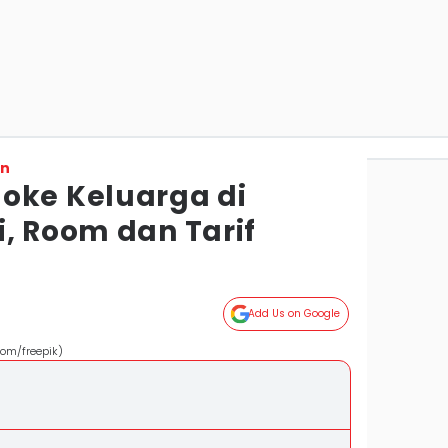
on
oke Keluarga di
i, Room dan Tarif
Add Us on Google
com/freepik)