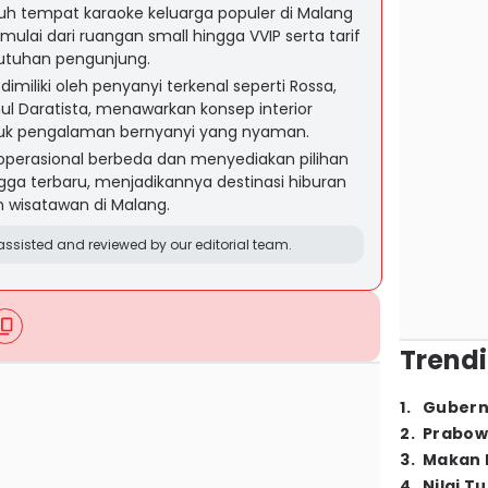
ujuh tempat karaoke keluarga populer di Malang
mulai dari ruangan small hingga VVIP serta tarif
butuhan pengunjung.
miliki oleh penyanyi terkenal seperti Rossa,
l Daratista, menawarkan konsep interior
uk pengalaman bernyanyi yang nyaman.
m operasional berbeda dan menyediakan pilihan
ingga terbaru, menjadikannya destinasi hiburan
 wisatawan di Malang.
ssisted and reviewed by our editorial team.
Trendi
1
.
Gubern
2
.
Prabow
3
.
Makan B
4
.
Nilai T