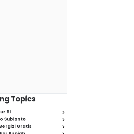
ng Topics
ur BI
o Subianto
ergizi Gratis
ukar Rupiah