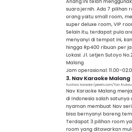
Anang ini telah menggunak
suara jernih. Ada 7 pilihan
orang yaitu small room, m
super deluxe room, VIP ro
Selain itu, terdapat pula ar
menyanyi di tempat ini, k
hingga Rp400 ribuan per j
Lokasi: Jl. Letjen Sutoyo No
Malang
Jam operasional: 11.00–02.
3. Nav Karaoke Malang
Ilustrasi karaoke (pexels.com/Yan Krukau
Nav Karaoke Malang menja
di Indonesia salah satunya
nyaman membuat Nav seringk
bisa bernyanyi bareng tem
Terdapat 3 pilihan room y
room yang ditawarkan mulai