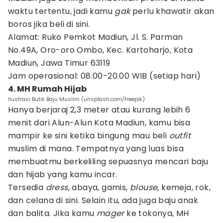
waktu tertentu, jadi kamu
gak
perlu khawatir akan
boros jika beli di sini.
Alamat: Ruko Pemkot Madiun, Jl. S. Parman
No.49A, Oro-oro Ombo, Kec. Kartoharjo, Kota
Madiun, Jawa Timur 63119
Jam operasional: 08.00-20.00 WIB (setiap hari)
4. MH Rumah Hijab
Ilustrasi Butik Baju Muslim (unsplash.com/freepik)
Hanya berjaraj 2,3 meter atau kurang lebih 6
menit dari Alun-Alun Kota Madiun, kamu bisa
mampir ke sini ketika bingung mau beli
outfit
muslim di mana. Tempatnya yang luas bisa
membuatmu berkeliling sepuasnya mencari baju
dan hijab yang kamu incar.
Tersedia
dress
, abaya, gamis,
blouse
, kemeja, rok,
dan celana di sini. Selain itu, ada juga baju anak
dan balita. Jika kamu
mager
ke tokonya, MH