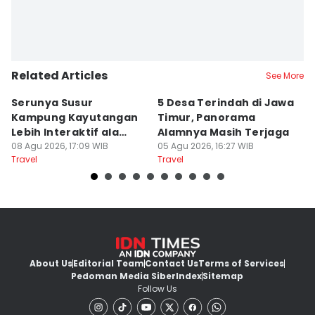
Related Articles
See More
Serunya Susur
5 Desa Terindah di Jawa
5
Kampung Kayutangan
Timur, Panorama
S
Lebih Interaktif ala
Alamnya Masih Terjaga
S
Kelana Race
08 Agu 2026, 17:09 WIB
05 Agu 2026, 16:27 WIB
A
04
Travel
Travel
Tr
About Us
Editorial Team
Contact Us
Terms of Services
Pedoman Media Siber
Index
Sitemap
Follow Us