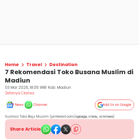
Home
Travel
Destination
7 Rekomendasi Toko Busana Muslim di
Madiun
03 Mar 2025, 18:05 WIB
Kab. Madiun
Zefanya Clarisa
News
Channel
Add Us on Google
Ilustrasi Toko Baju Muslim (pinterest.com/одежда, стиль, эстетика)
Share Article