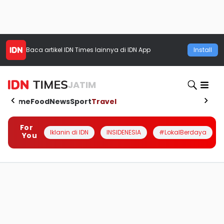
Baca artikel
IDN Times
lainnya di IDN App
Install
JATIM
Home
Food
News
Sport
Travel
For
Iklanin di IDN
INSIDENESIA
#LokalBerdaya
You